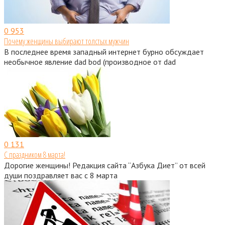
0
953
Почему женщины выбирают толстых мужчин
В последнее время западный интернет бурно обсуждает
необычное явление dad bod (производное от dad
0
131
С праздником 8 марта!
Дорогие женщины! Редакция сайта “Азбука Диет” от всей
души поздравляет вас с 8 марта