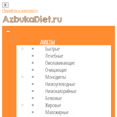
X
Перейти к контенту
ДИЕТЫ
Быстрые
Лечебные
Омолаживающие
Очищающие
Монодиеты
Низкоуглеводные
Низкокалорийные
Белковые
Жировые
Маложирные