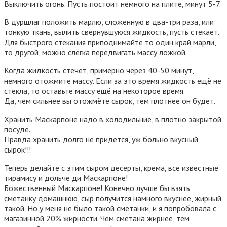
Выключить огонь. Пусть постоит немного на плите, минут 5-7.
В дуршлаг положить марлю, сложенную в два-три раза, или
тонкую ткань, вылить свернувшуюся жидкость, пусть стекает.
Для быстрого стекания приподнимайте то один край марли,
то другой, можно слегка передвигать массу ложкой.
Когда жидкость стечёт, примерно через 40-50 минут,
немного отожмите массу. Если за это время жидкость ещё не
стекла, то оставьте массу ещё на некоторое время.
Да, чем сильнее вы отожмёте сырок, тем плотнее он будет.
Хранить Маскарпоне надо в холодильние, в плотно закрытой
посуде.
Правда хранить долго не придётся, уж больно вкусный
сырок!!!
Теперь делайте с этим сыром десерты, крема, все известные
тирамису и дольче ди Маскарпоне!
Божественный Маскарпоне! Конечно лучше бы взять
сметанку домашнюю, сыр получится намного вкуснее, жирный
такой. Но у меня не было такой сметанки, и я попробовала с
магазинной 20% жирности. Чем сметана жирнее, тем