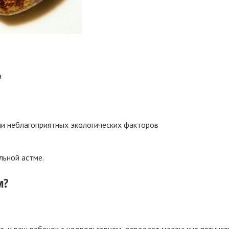
а
ии неблагоприятных экологических факторов
льной астме.
м?
ое, и ваш ребенок с удовольствием отведает маленькие пятнис