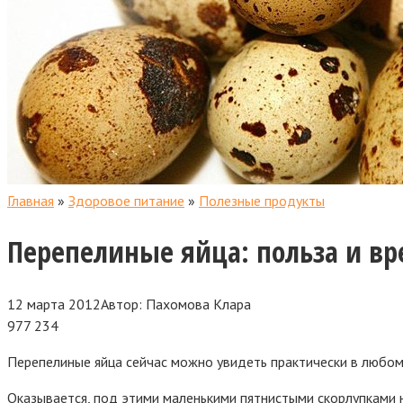
Главная
»
Здоровое питание
»
Полезные продукты
Перепелиные яйца: польза и вр
12 марта 2012
Автор:
Пахомова Клара
977
234
Перепелиные яйца сейчас можно увидеть практически в любом 
Оказывается, под этими маленькими пятнистыми скорлупками на