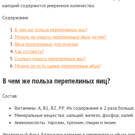
калорий содержится умеренное количество.
Содержание
В чем же польза перепелиных яиц?
Можно ли кушать перепелиные яйца детям?
Яйца перепелиные для мужчин
Как готовить?
Сколько кушать перепелиных яиц?
Можно ли есть сырые перепелиные яйца?
В чем же польза перепелиных яиц?
Состав:
Витамины: А, В1, В2, РР. Их содержание в 2 раза больше,
Минеральные вещества: кальций, железо, фосфор, калий. 
Аминокислоты: тирозин, треонин, глицин и лизин.
Интересный факт.
Благодаря наличию в перепелиных яйцах тир