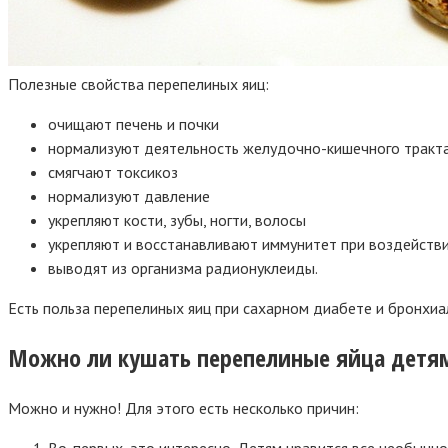
Полезные свойства перепелиных яиц:
очищают печень и почки
нормализуют деятельность желудочно-кишечного тракт
смягчают токсикоз
нормализуют давление
укрепляют кости, зубы, ногти, волосы
укрепляют и восстанавливают иммунитет при воздейств
выводят из организма радионуклеиды.
Есть польза перепелиных яиц при сахарном диабете и бронхиа
Можно ли кушать перепелиные яйца детя
Можно и нужно! Для этого есть несколько причин:
Во-первых, это интересно. Детям нравится все необычн