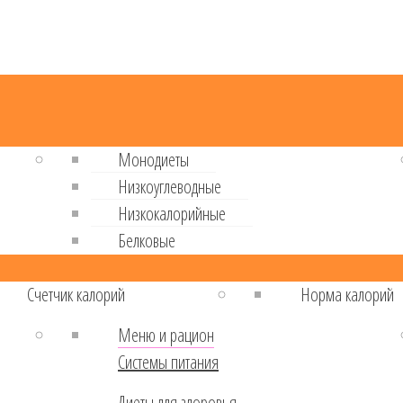
Монодиеты
Низкоуглеводные
Низкокалорийные
Белковые
Cчетчик калорий
Норма калорий
Меню и рацион
Системы питания
Диеты для здоровья