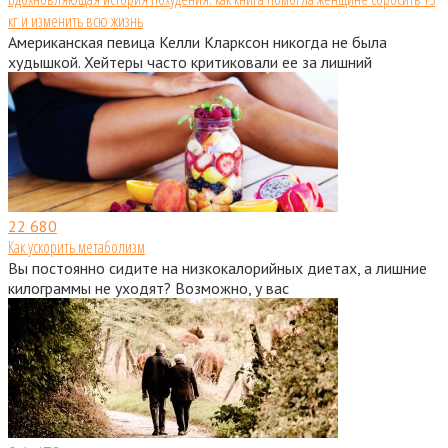
кг и изменить всю жизнь
Американская певица Келли Кларксон никогда не была
худышкой. Хейтеры часто критиковали ее за лишний
22
680
Как ускорить метаболизм
Вы постоянно сидите на низкокалорийных диетах, а лишние
килограммы не уходят? Возможно, у вас