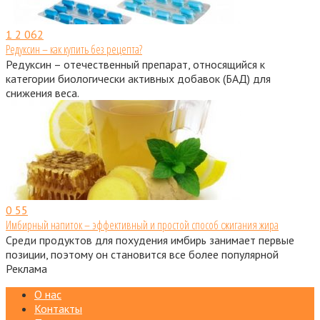
1
2 062
Редуксин – как купить без рецепта?
Редуксин – отечественный препарат, относящийся к
категории биологически активных добавок (БАД) для
снижения веса.
0
55
Имбирный напиток – эффективный и простой способ сжигания жира
Среди продуктов для похудения имбирь занимает первые
позиции, поэтому он становится все более популярной
Реклама
О нас
Контакты