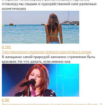
отовсюду мы слышим о чудодейственной силе различных
косметических
0
201
Одно-единственное упражнение превратит ваши ягодицы в орешки
В женщинах самой природой заложено стремление быть
красивее. Но что делать, если именно она
0
90
Вдохновляющая история похудения: как книга помогла женщине сбросить 15