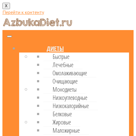
X
Перейти к контенту
ДИЕТЫ
Быстрые
Лечебные
Омолаживающие
Очищающие
Монодиеты
Низкоуглеводные
Низкокалорийные
Белковые
Жировые
Маложирные