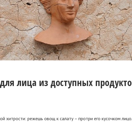
ля лица из доступных продукто
й хитрости: режешь овощ к салату – протри его кусочком лицо.