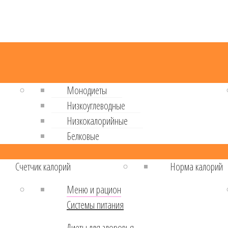
Монодиеты
Низкоуглеводные
Низкокалорийные
Белковые
Cчетчик калорий
Норма калорий
Меню и рацион
Системы питания
Диеты для здоровья