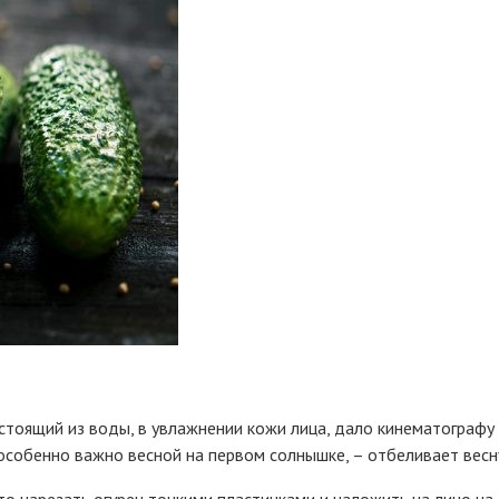
стоящий из воды, в увлажнении кожи лица, дало кинематографу
 особенно важно весной на первом солнышке, – отбеливает весн
то нарезать огурец тонкими пластинками и наложить на лицо н