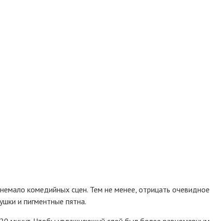
 немало комедийных сцен. Тем не менее, отрицать очевидное
ушки и пигментные пятна.
а 20 минут. Чтобы увлажняющий слой был более равномерным,