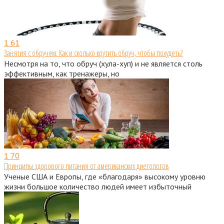
1
61
Занятия с обручем. Как и сколько крутить обруч, чтобы похудеть?
Несмотря на то, что обруч (хула-хуп) и не является столь
эффективным, как тренажеры, но
1
70
Принципы здорового питания от американских диетологов
Ученые США и Европы, где «благодаря» высокому уровню
жизни большое количество людей имеет избыточный