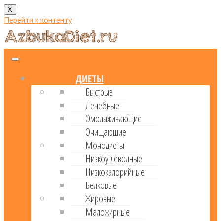
X
Перейти к контенту
ДИЕТЫ
Быстрые
Лечебные
Омолаживающие
Очищающие
Монодиеты
Низкоуглеводные
Низкокалорийные
Белковые
Жировые
Маложирные