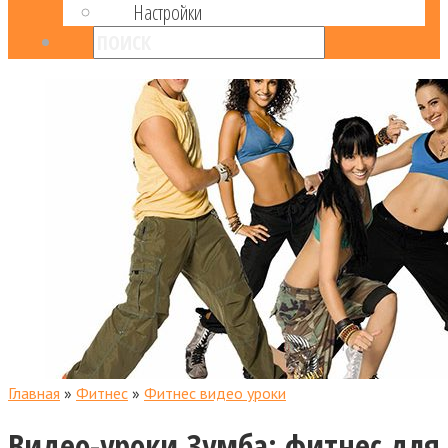
Настройки
Главная
»
Фитнес
»
Фитнес видео уроки
Видео-уроки Зумба: фитнес для