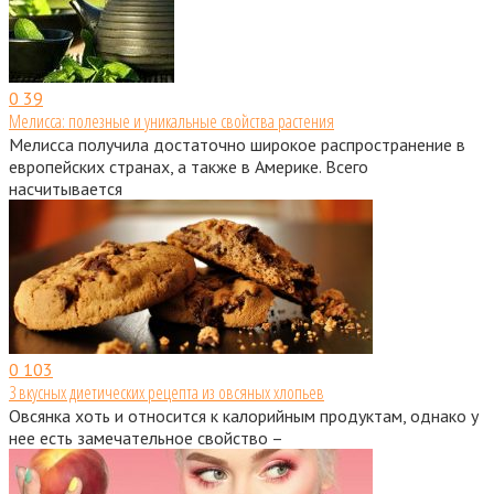
0
39
Мелисса: полезные и уникальные свойства растения
Мелисса получила достаточно широкое распространение в
европейских странах, а также в Америке. Всего
насчитывается
0
103
3 вкусных диетических рецепта из овсяных хлопьев
Овсянка хоть и относится к калорийным продуктам, однако у
нее есть замечательное свойство –