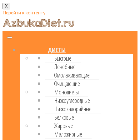
X
Перейти к контенту
ДИЕТЫ
Быстрые
Лечебные
Омолаживающие
Очищающие
Монодиеты
Низкоуглеводные
Низкокалорийные
Белковые
Жировые
Маложирные