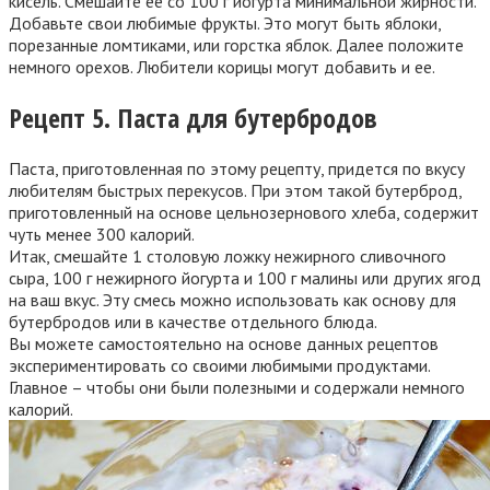
кисель. Смешайте ее со 100 г йогурта минимальной жирности.
Добавьте свои любимые фрукты. Это могут быть яблоки,
порезанные ломтиками, или горстка яблок. Далее положите
немного орехов. Любители корицы могут добавить и ее.
Рецепт 5. Паста для бутербродов
Паста, приготовленная по этому рецепту, придется по вкусу
любителям быстрых перекусов. При этом такой бутерброд,
приготовленный на основе цельнозернового хлеба, содержит
чуть менее 300 калорий.
Итак, смешайте 1 столовую ложку нежирного сливочного
сыра, 100 г нежирного йогурта и 100 г малины или других ягод
на ваш вкус. Эту смесь можно использовать как основу для
бутербродов или в качестве отдельного блюда.
Вы можете самостоятельно на основе данных рецептов
экспериментировать со своими любимыми продуктами.
Главное – чтобы они были полезными и содержали немного
калорий.