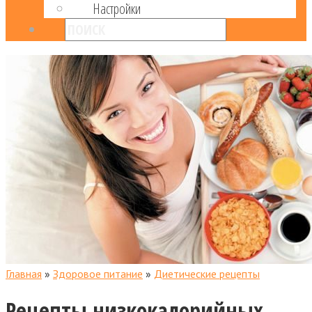
Настройки
Главная
»
Здоровое питание
»
Диетические рецепты
Рецепты низкокалорийных