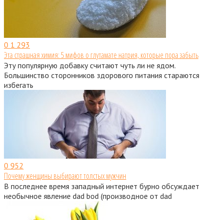
0
1 293
Эта страшная химия: 5 мифов о глутамате натрия, которые пора забыть
Эту популярную добавку считают чуть ли не ядом.
Большинство сторонников здорового питания стараются
избегать
0
952
Почему женщины выбирают толстых мужчин
В последнее время западный интернет бурно обсуждает
необычное явление dad bod (производное от dad