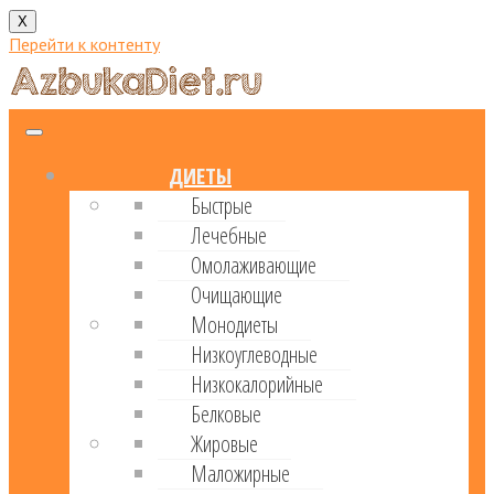
X
Перейти к контенту
ДИЕТЫ
Быстрые
Лечебные
Омолаживающие
Очищающие
Монодиеты
Низкоуглеводные
Низкокалорийные
Белковые
Жировые
Маложирные