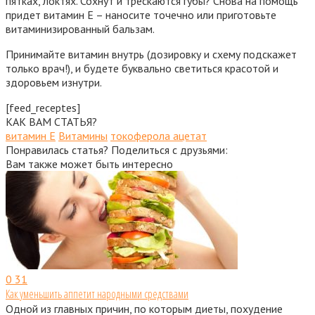
пятках, локтях. Сохнут и трескаются губы? Снова на помощь
придет витамин Е – наносите точечно или приготовьте
витаминизированный бальзам.
Принимайте витамин внутрь (дозировку и схему подскажет
только врач!), и будете буквально светиться красотой и
здоровьем изнутри.
[feed_receptes]
КАК ВАМ СТАТЬЯ?
витамин E
Витамины
токоферола ацетат
Понравилась статья? Поделиться с друзьями:
Вам также может быть интересно
0
31
Как уменьшить аппетит народными средствами
Одной из главных причин, по которым диеты, похудение