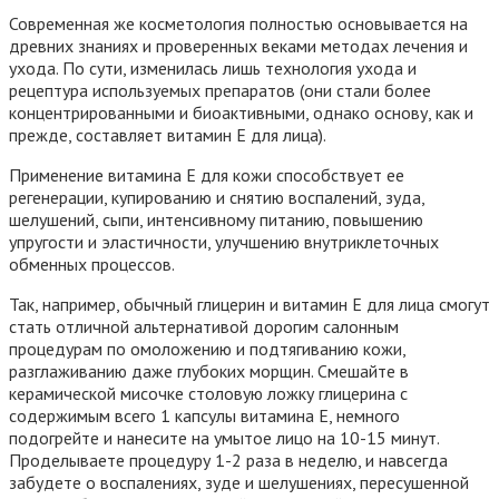
Современная же косметология полностью основывается на
древних знаниях и проверенных веками методах лечения и
ухода. По сути, изменилась лишь технология ухода и
рецептура используемых препаратов (они стали более
концентрированными и биоактивными, однако основу, как и
прежде, составляет витамин Е для лица).
Применение витамина Е для кожи способствует ее
регенерации, купированию и снятию воспалений, зуда,
шелушений, сыпи, интенсивному питанию, повышению
упругости и эластичности, улучшению внутриклеточных
обменных процессов.
Так, например, обычный глицерин и витамин Е для лица смогут
стать отличной альтернативой дорогим салонным
процедурам по омоложению и подтягиванию кожи,
разглаживанию даже глубоких морщин. Смешайте в
керамической мисочке столовую ложку глицерина с
содержимым всего 1 капсулы витамина Е, немного
подогрейте и нанесите на умытое лицо на 10-15 минут.
Проделываете процедуру 1-2 раза в неделю, и навсегда
забудете о воспалениях, зуде и шелушениях, пересушенной