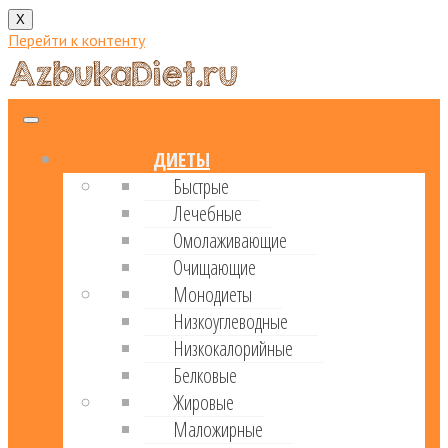
X
Перейти к контенту
ДИЕТЫ
Быстрые
Лечебные
Омолаживающие
Очищающие
Монодиеты
Низкоуглеводные
Низкокалорийные
Белковые
Жировые
Маложирные