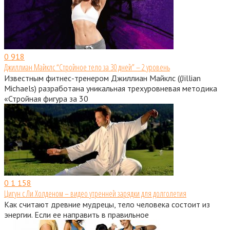
0
918
Джиллиан Майклс “Стройное тело за 30 дней” – 2 уровень
Известным фитнес-тренером Джиллиан Майклс ((Jillian
Michaels) разработана уникальная трехуровневая методика
«Стройная фигура за 30
0
1 158
Цигун с Ли Холденом – видео утренней зарядки для долголетия
Как считают древние мудрецы, тело человека состоит из
энергии. Если ее направить в правильное