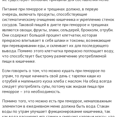
Питание при геморрое и трещинах должно, в первую
очередь, включать продукты, способствующие
систематическому очищению кишечника и укреплению стенок
сосудов. Таковой пищей в диете при геморрое и трещинах
являются овощи, фрукты, злаки, сельдерей, брокколи, отруби.
Они содержат большой процент клетчатки, которая
прекрасно впитывает в себя шлаки и токсины, возникающие
при переваривании еды, и склеивает их для последующего
вывода. Помимо этого клетчатка прекрасно поглощает воду,
что способствует быстрому размягчению употребляемой
пищи в кишечнике.
Если говорить о том, что можно кушать при геморрое по
утрам, то лучше начинать свой день с тарелки каши из
отрубей и маленького куска хлеба с маслом. На обед всегда
следует употреблять супы, потому как жидкая пища при
геморрое – это необходимость.
Помимо того, что можно есть при геморрое, немаловажным
элементом в ежедневном меню должна быть вода. Стакан
воды по утрам улучшает функционирование кишечника, так
как вода расширяет его стенки и смягчает каловые массы, что