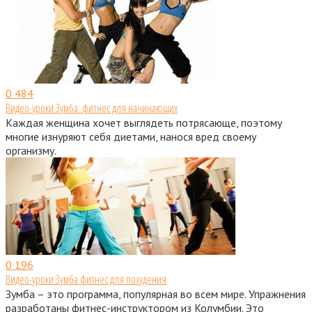
0
484
Видео-уроки Зумба: фитнес для начинающих
Каждая женщина хочет выглядеть потрясающе, поэтому
многие изнуряют себя диетами, нанося вред своему
организму.
0
196
Видео-уроки Зумба фитнес для похудения
Зумба – это программа, популярная во всем мире. Упражнения
разработаны фитнес-инструктором из Колумбии. Это