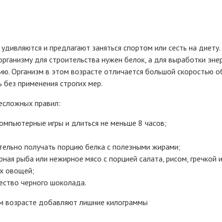
и удивляются и предлагают заняться спортом или сесть на диету
организму для строительства нужен белок, а для выработки эне
ию. Организм в этом возрасте отличается большой скоростью о
 без применения строгих мер.
есложных правил:
омпьютерные игры и длиться не меньше 8 часов;
ательно получать порцию белка с полезными жирами;
рная рыба или нежирное мясо с порцией салата, рисом, гречкой
ых овощей;
ество черного шоколада.
м возрасте добавляют лишние килограммы