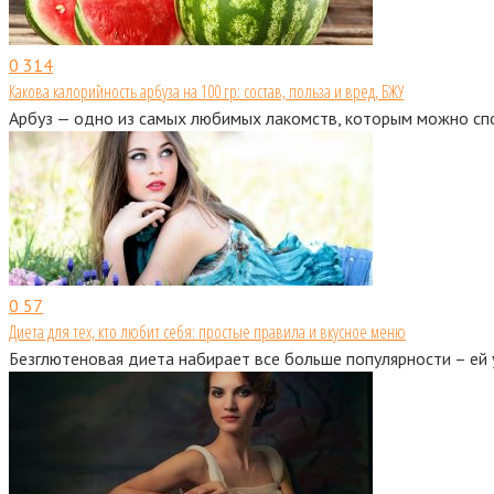
0
314
Какова калорийность арбуза на 100 гр: состав, польза и вред, БЖУ
Арбуз — одно из самых любимых лакомств, которым можно спо
0
57
Диета для тех, кто любит себя: простые правила и вкусное меню
Безглютеновая диета набирает все больше популярности – ей 