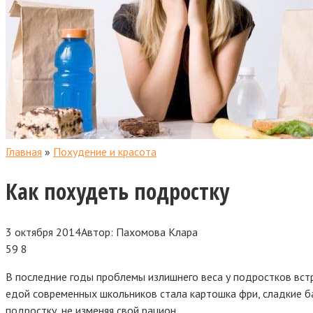
Главная
»
Похудение и красота
Как похудеть подростку
3 октября 2014
Автор:
Пахомова Клара
59
8
В последние годы проблемы излишнего веса у подростков встр
едой современных школьников стала картошка фри, сладкие ба
подростку, не изменяя свой рацион.