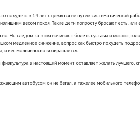
сто похудеть в 14 лет стремятся не путем систематической ра
 излишним весом покоя. Такие дети попросту бросают есть, или 
но. Но следом за этим начинают болеть суставы и мышцы, голо
лишком медленное снижение, вопрос как быстро похудеть подрос
, и вес молниеносно возвращается.
я физкультура в настоящий момент оставляет желать лучшего, с
ъезжающим автобусом он не бегал, а тяжелее мобильного телеф