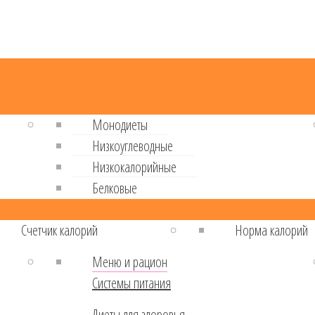
Монодиеты
Низкоуглеводные
Низкокалорийные
Белковые
Cчетчик калорий
Норма калорий
Меню и рацион
Системы питания
Диеты для здоровья