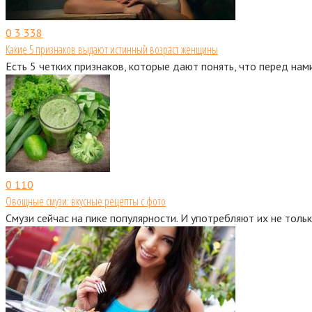
0
3 338
Какие 5 признаков выдают истинный возраст женщины
Есть 5 четких признаков, которые дают понять, что перед нами
0
110
Овощные смузи: вкусные рецепты с фото
Смузи сейчас на пике популярности. И употребляют их не толь