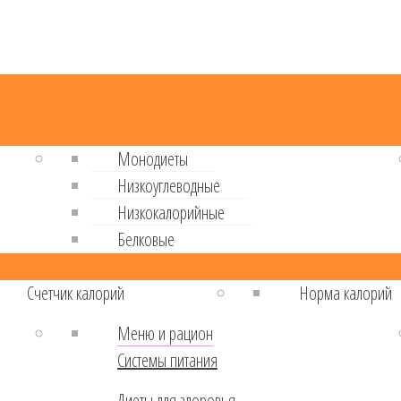
Монодиеты
Низкоуглеводные
Низкокалорийные
Белковые
Cчетчик калорий
Норма калорий
Меню и рацион
Системы питания
Диеты для здоровья