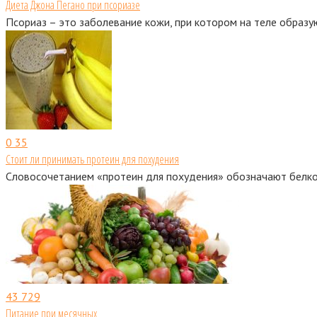
Диета Джона Пегано при псориазе
Псориаз – это заболевание кожи, при котором на теле образу
0
35
Стоит ли принимать протеин для похудения
Словосочетанием «протеин для похудения» обозначают белко
43
729
Питание при месячных