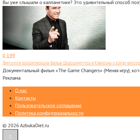
Вы уже слышали о калланетике? Это удивительный способ поху
0
199
Диетологи раскритиковали фильм Шварценеггера и Кэмерона о вреде мясое
Документальный фильм «The Game Changers» (Меняя игру), кот
Реклама
О нас
Контакты
Пользовательское соглашение
Политика конфиденциальности
© 2026 AzbukaDiet.ru