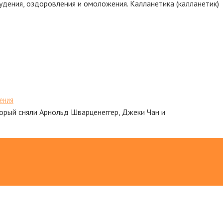
дения, оздоровления и омоложения. Калланетика (калланетик)
дения
орый сняли Арнольд Шварценеггер, Джеки Чан и