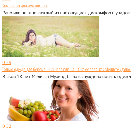
Компливит для иммунитета
Рано или поздно каждый из нас ощущает дискомфорт, упадок 
0
29
Только одежда для беременных налезала на 135 кг ее тела: как Мелиссе удалось
В свои 18 лет Мелисса Муавад была вынуждена носить одежду
0
52