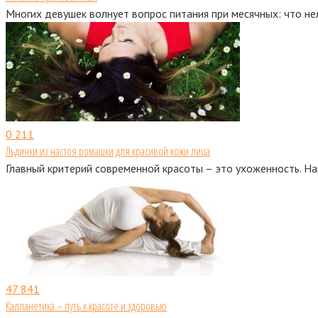
Многих девушек волнует вопрос питания при месячных: что нел
0
211
Льдинки из настоя ромашки для красивой кожи лица
Главный критерий современной красоты – это ухоженность. Н
47
841
Калланетика – путь к красоте и здоровью