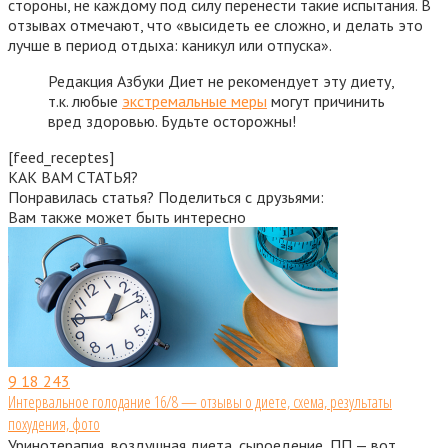
стороны, не каждому под силу перенести такие испытания. В
отзывах отмечают, что «высидеть ее сложно, и делать это
лучше в период отдыха: каникул или отпуска».
Редакция Азбуки Диет не рекомендует эту диету,
т.к. любые
экстремальные меры
могут причинить
вред здоровью. Будьте осторожны!
[feed_receptes]
КАК ВАМ СТАТЬЯ?
Понравилась статья? Поделиться с друзьями:
Вам также может быть интересно
9
18 243
Интервальное голодание 16/8 — отзывы о диете, схема, результаты
похудения, фото
Уринотерапия, воздушная диета, сыроедение, ПП — вот