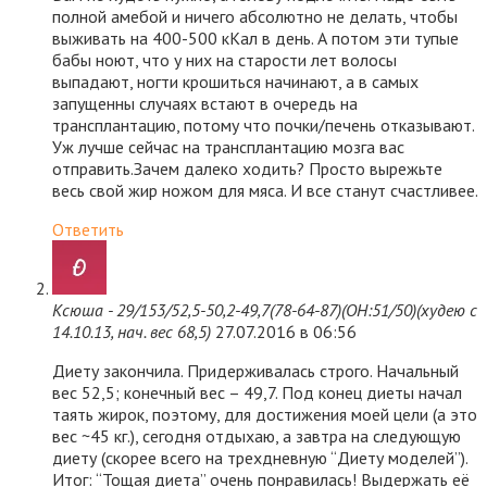
полной амебой и ничего абсолютно не делать, чтобы
выживать на 400-500 кКал в день. А потом эти тупые
бабы ноют, что у них на старости лет волосы
выпадают, ногти крошиться начинают, а в самых
запущенны случаях встают в очередь на
трансплантацию, потому что почки/печень отказывают.
Уж лучше сейчас на трансплантацию мозга вас
отправить.Зачем далеко ходить? Просто вырежьте
весь свой жир ножом для мяса. И все станут счастливее.
Ответить
Ксюша - 29/153/52,5-50,2-49,7(78-64-87)(ОН:51/50)(худею с
14.10.13, нач. вес 68,5)
27.07.2016 в 06:56
Диету закончила. Придерживалась строго. Начальный
вес 52,5; конечный вес – 49,7. Под конец диеты начал
таять жирок, поэтому, для достижения моей цели (а это
вес ~45 кг.), сегодня отдыхаю, а завтра на следующую
диету (скорее всего на трехдневную “Диету моделей”).
Итог: “Тощая диета” очень понравилась! Выдержать её