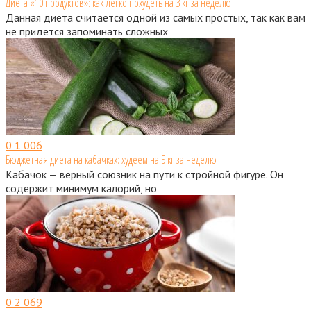
Диета «10 продуктов»: как легко похудеть на 3 кг за неделю
Данная диета считается одной из самых простых, так как вам
не придется запоминать сложных
0
1 006
Бюджетная диета на кабачках: худеем на 5 кг за неделю
Кабачок — верный союзник на пути к стройной фигуре. Он
содержит минимум калорий, но
0
2 069