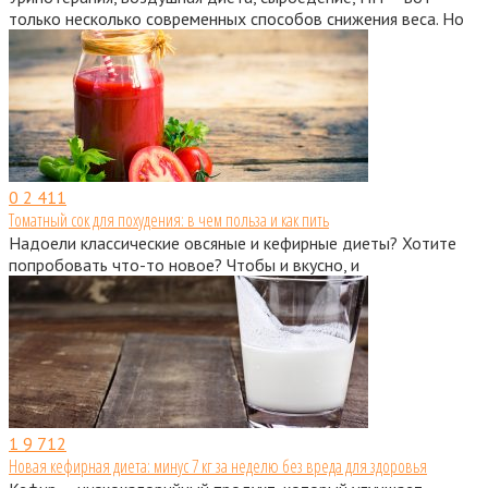
только несколько современных способов снижения веса. Но
0
2 411
Томатный сок для похудения: в чем польза и как пить
Надоели классические овсяные и кефирные диеты? Хотите
попробовать что-то новое? Чтобы и вкусно, и
1
9 712
Новая кефирная диета: минус 7 кг за неделю без вреда для здоровья