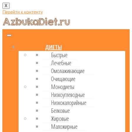
X
Перейти к контенту
ДИЕТЫ
Быстрые
Лечебные
Омолаживающие
Очищающие
Монодиеты
Низкоуглеводные
Низкокалорийные
Белковые
Жировые
Маложирные