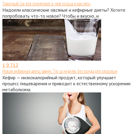
Томатный сок для похудения: в чем польза и как пить
Надоели классические овсяные и кефирные диеты? Хотите
попробовать что-то новое? Чтобы и вкусно, и
1
9 712
Новая кефирная диета: минус 7 кг за неделю без вреда для здоровья
Кефир — низкокалорийный продукт, который улучшает
процесс пищеварения и приводит к естественному ускорению
метаболизма.