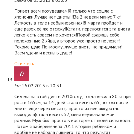
Привет всем похудешкам!Я только что сошла с
японочки.Лучше нет диеты!!!За 2 недели минус 7 кг!
Лёгкость в теле необыкновенная!8 марта пройдёт и
ещё разок её же отсижу!Кстати, переносится эта диета
легко-есть совсем не хочется!Порой сваришь себе
положенные 2 яйца, а второе уже просто не лезет!
Рекомендую!По-моему, лучше диеты не придумали!
Всем удачи и весны в душе!
Ответить
Era
16.02.2015 в 10:31
Сидела на этой диете 2010году, тогда весила 80 кг при
росте 165см, за 14 дней стала весить 65, потом после
диеты еще через месяц (я просто из нее аккуратно
выходила)стала весить 57, меня неузнавали мои
родные. Муж был просто в восторге от моей силы воли.
Потом я забеременела 2011 вторым ребенком и
вообще не набрала лишнего, то что результат