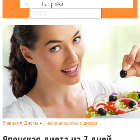
Настройки
Главная
»
Диеты
»
Низкокалорийные диеты
Японская диета на 7 дней