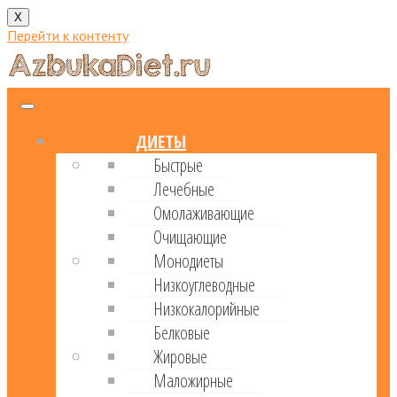
X
Перейти к контенту
ДИЕТЫ
Быстрые
Лечебные
Омолаживающие
Очищающие
Монодиеты
Низкоуглеводные
Низкокалорийные
Белковые
Жировые
Маложирные