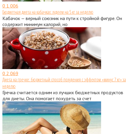
0
1 006
Бюджетная диета на кабачках: худеем на 5 кг за неделю
Кабачок — верный союзник на пути к стройной фигуре. Он
содержит минимум калорий, но
0
2 069
Диета на гречке: бюджетный способ похудения с эффектом «минус 7 кг» за
неделю
Гречка считается одним из лучших бюджетных продуктов
для диеты. Она помогает похудеть за счет