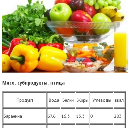
Мясо, субпродукты, птица
Продукт
Вода
Белки
Жиры
Углеводы
ккал
Баранина
67,6
16,3
15,3
0
203