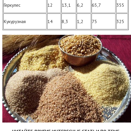
Геркулес
12
13,1
6,2
65,7
355
Кукурузная
14
8,3
1,2
75
325