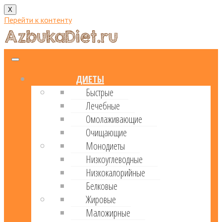
X
Перейти к контенту
ДИЕТЫ
Быстрые
Лечебные
Омолаживающие
Очищающие
Монодиеты
Низкоуглеводные
Низкокалорийные
Белковые
Жировые
Маложирные