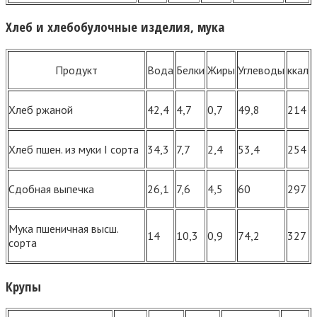
Хлеб и хлебобулочные изделия, мука
Продукт
Вода
Белки
Жиры
Углеводы
ккал
Хлеб ржаной
42,4
4,7
0,7
49,8
214
Хлеб пшен. из муки I сорта
34,3
7,7
2,4
53,4
254
Сдобная выпечка
26,1
7,6
4,5
60
297
Мука пшеничная высш.
14
10,3
0,9
74,2
327
сорта
Крупы