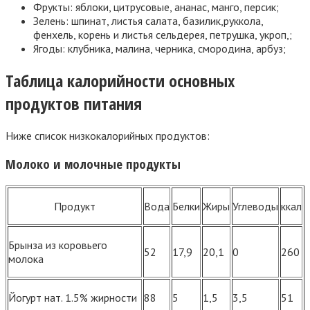
Фрукты: яблоки, цитрусовые, ананас, манго, персик;
Зелень: шпинат, листья салата, базилик,руккола,
фенхель, корень и листья сельдерея, петрушка, укроп,;
Ягоды: клубника, малина, черника, смородина, арбуз;
Таблица калорийности основных
продуктов питания
Ниже список низкокалорийных продуктов:
Молоко и молочные продукты
Продукт
Вода
Белки
Жиры
Углеводы
ккал
Брынза из коровьего
52
17,9
20,1
0
260
молока
Йогурт нат. 1.5% жирности
88
5
1,5
3,5
51