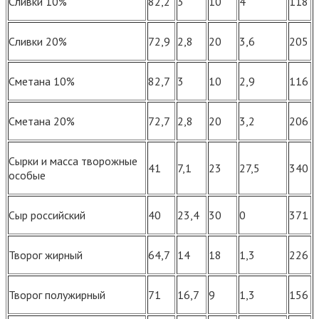
Сливки 10%
82,2
3
10
4
118
Сливки 20%
72,9
2,8
20
3,6
205
Сметана 10%
82,7
3
10
2,9
116
Сметана 20%
72,7
2,8
20
3,2
206
Сырки и масса творожные
41
7,1
23
27,5
340
особые
Сыр российский
40
23,4
30
0
371
Творог жирный
64,7
14
18
1,3
226
Творог полужирный
71
16,7
9
1,3
156