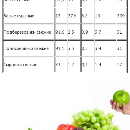
Белые сушеные
13
27,6
6,8
10
209
Подберезовики свежие
91,6
2,3
0,9
3,7
31
Подосиновики свежие
91,1
3,3
0,5
3,4
31
Сыроежи свежие
83
1,7
0,3
1,4
17