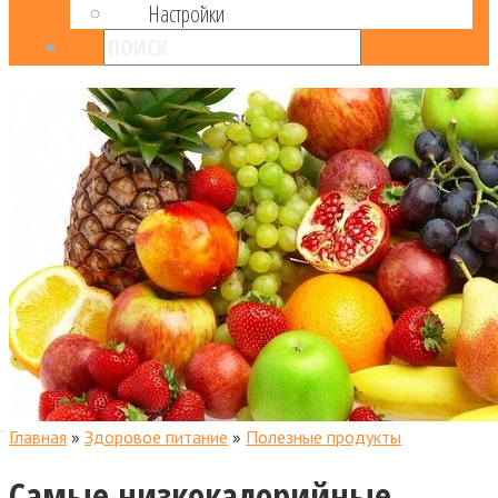
Настройки
Главная
»
Здоровое питание
»
Полезные продукты
Самые низкокалорийные