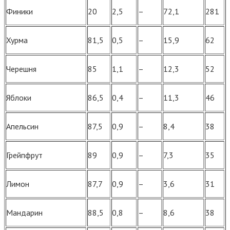
Финики
20
2,5
–
72,1
281
Хурма
81,5
0,5
–
15,9
62
Черешня
85
1,1
–
12,3
52
Яблоки
86,5
0,4
–
11,3
46
Апельсин
87,5
0,9
–
8,4
38
Грейпфрут
89
0,9
–
7,3
35
Лимон
87,7
0,9
–
3,6
31
Мандарин
88,5
0,8
–
8,6
38