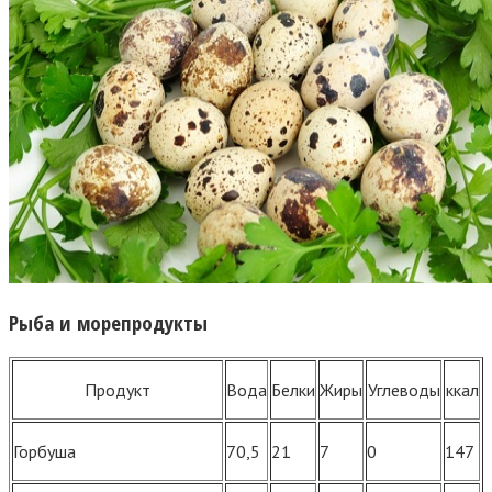
Рыба и морепродукты
Продукт
Вода
Белки
Жиры
Углеводы
ккал
Горбуша
70,5
21
7
0
147