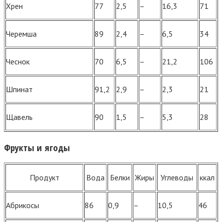
Хрен
77
2,5
–
16,3
71
Черемша
89
2,4
–
6,5
34
Чеснок
70
6,5
–
21,2
106
Шпинат
91,2
2,9
–
2,3
21
Щавель
90
1,5
–
5,3
28
Фрукты и ягоды
Продукт
Вода
Белки
Жиры
Углеводы
ккал
Абрикосы
86
0,9
–
10,5
46