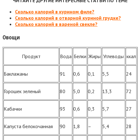
ЧИТАЙТЕ ДРУГИЕ ИНТЕРЕСНЫЕ СТАТЬИ ПО ТЕМЕ
Сколько калорий в курином филе?
Сколько калорий в отварной куриной грудке?
Сколько калорий в вареной свекле?
Овощи
Продукт
Вода
Белки
Жиры
Углеводы
ккал
Баклажаны
91
0,6
0,1
5,5
24
Горошек зеленый
80
5,0
0,2
13,3
72
Кабачки
93
0,6
0,3
5,7
27
Капуста белокочанная
90
1,8
–
5,4
28