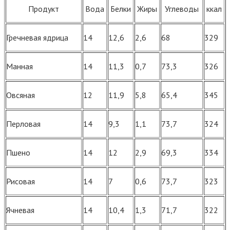
Продукт
Вода
Белки
Жиры
Углеводы
ккал
Гречневая ядрица
14
12,6
2,6
68
329
Манная
14
11,3
0,7
73,3
326
Овсяная
12
11,9
5,8
65,4
345
Перловая
14
9,3
1,1
73,7
324
Пшено
14
12
2,9
69,3
334
Рисовая
14
7
0,6
73,7
323
Ячневая
14
10,4
1,3
71,7
322