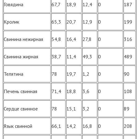
Говядина
67,7
18,9
12,4
0
187
Кролик
65,3
20,7
12,9
0
199
Свинина нежирная
54,8
16,4
27,8
0
316
Свинина жирная
38,7
11,4
49,3
0
489
Телятина
78
19,7
1,2
0
90
Печень свинная
71,4
18,8
3,6
0
108
Сердце свинное
78
15,1
3,2
0
89
Язык свинной
66,1
14,2
16,8
0
208