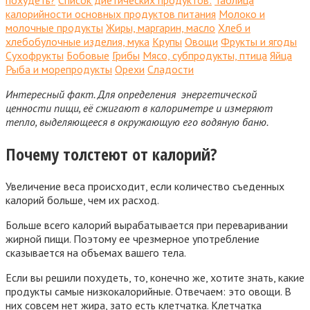
похудеть?
Список диетических продуктов:
Таблица
калорийности основных продуктов питания
Молоко и
молочные продукты
Жиры, маргарин, масло
Хлеб и
хлебобулочные изделия, мука
Крупы
Овощи
Фрукты и ягоды
Сухофрукты
Бобовые
Грибы
Мясо, субпродукты, птица
Яйца
Рыба и морепродукты
Орехи
Сладости
Интересный факт.
Для определения энергетической
ценности пищи, её сжигают в калориметре и измеряют
тепло, выделяющееся в окружающую его водяную баню.
Почему толстеют от калорий?
Увеличение веса происходит, если количество съеденных
калорий больше, чем их расход.
Больше всего калорий вырабатывается при переваривании
жирной пищи. Поэтому ее чрезмерное употребление
сказывается на объемах вашего тела.
Если вы решили похудеть, то, конечно же, хотите знать, какие
продукты самые низкокалорийные. Отвечаем: это овощи. В
них совсем нет жира, зато есть клетчатка. Клетчатка