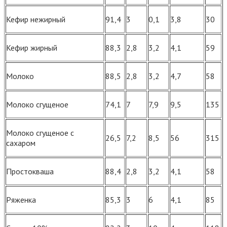
Кефир нежирный
91,4
3
0,1
3,8
30
Кефир жирный
88,3
2,8
3,2
4,1
59
Молоко
88,5
2,8
3,2
4,7
58
Молоко сгущеное
74,1
7
7,9
9,5
135
Молоко сгущеное с
26,5
7,2
8,5
56
315
сахаром
Простокваша
88,4
2,8
3,2
4,1
58
Ряженка
85,3
3
6
4,1
85