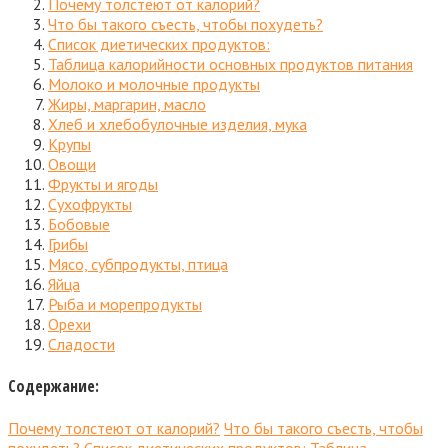
Почему толстеют от калорий?
Что бы такого съесть, чтобы похудеть?
Список диетических продуктов:
Таблица калорийности основных продуктов питания
Молоко и молочные продукты
Жиры, маргарин, масло
Хлеб и хлебобулочные изделия, мука
Крупы
Овощи
Фрукты и ягоды
Сухофрукты
Бобовые
Грибы
Мясо, субпродукты, птица
Яйца
Рыба и морепродукты
Орехи
Сладости
Содержание:
Почему толстеют от калорий?
Что бы такого съесть, чтобы