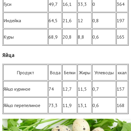
Гуси
49,7
16,1
33,3
0
364
Индейка
64,5
21,6
12
0,8
197
Куры
68,9
20,8
8,8
0,6
165
Яйца
Продукт
Вода
Белки
Жиры
Углеводы
ккал
Яйцо куриное
74
12,7
11,5
0,7
157
Яйцо перепелиное
73,3
11,9
13,1
0,6
168