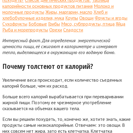
похудеть?
Список диетических продуктов:
Таблица
калорийности основных продуктов питания
Молоко и
молочные продукты
Жиры, маргарин, масло
Хлеб и
хлебобулочные изделия, мука
Крупы
Овощи
Фрукты и ягоды
Сухофрукты
Бобовые
Грибы
Мясо, субпродукты, птица
Яйца
Рыба и морепродукты
Орехи
Сладости
Интересный факт.
Для определения энергетической
ценности пищи, её сжигают в калориметре и измеряют
тепло, выделяющееся в окружающую его водяную баню.
Почему толстеют от калорий?
Увеличение веса происходит, если количество съеденных
калорий больше, чем их расход.
Больше всего калорий вырабатывается при переваривании
жирной пищи. Поэтому ее чрезмерное употребление
сказывается на объемах вашего тела.
Если вы решили похудеть, то, конечно же, хотите знать, какие
продукты самые низкокалорийные. Отвечаем: это овощи. В
них совсем нет жира, зато есть клетчатка. Клетчатка