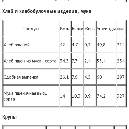
Хлеб и хлебобулочные изделия, мука
Продукт
Вода
Белки
Жиры
Углеводы
ккал
Хлеб ржаной
42,4
4,7
0,7
49,8
214
Хлеб пшен. из муки I сорта
34,3
7,7
2,4
53,4
254
Сдобная выпечка
26,1
7,6
4,5
60
297
Мука пшеничная высш.
14
10,3
0,9
74,2
327
сорта
Крупы