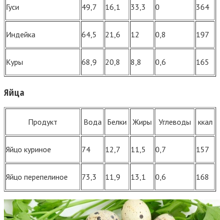
Гуси
49,7
16,1
33,3
0
364
Индейка
64,5
21,6
12
0,8
197
Куры
68,9
20,8
8,8
0,6
165
Яйца
Продукт
Вода
Белки
Жиры
Углеводы
ккал
Яйцо куриное
74
12,7
11,5
0,7
157
Яйцо перепелиное
73,3
11,9
13,1
0,6
168