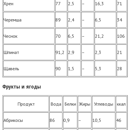
Хрен
77
2,5
–
16,3
71
Черемша
89
2,4
–
6,5
34
Чеснок
70
6,5
–
21,2
106
Шпинат
91,2
2,9
–
2,3
21
Щавель
90
1,5
–
5,3
28
Фрукты и ягоды
Продукт
Вода
Белки
Жиры
Углеводы
ккал
Абрикосы
86
0,9
–
10,5
46