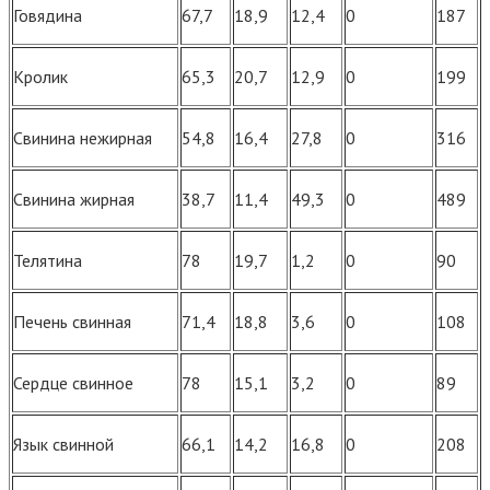
Говядина
67,7
18,9
12,4
0
187
Кролик
65,3
20,7
12,9
0
199
Свинина нежирная
54,8
16,4
27,8
0
316
Свинина жирная
38,7
11,4
49,3
0
489
Телятина
78
19,7
1,2
0
90
Печень свинная
71,4
18,8
3,6
0
108
Сердце свинное
78
15,1
3,2
0
89
Язык свинной
66,1
14,2
16,8
0
208