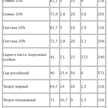
Сливки 10%
82,2
3
10
4
118
Сливки 20%
72,9
2,8
20
3,6
205
Сметана 10%
82,7
3
10
2,9
116
Сметана 20%
72,7
2,8
20
3,2
206
Сырки и масса творожные
41
7,1
23
27,5
340
особые
Сыр российский
40
23,4
30
0
371
Творог жирный
64,7
14
18
1,3
226
Творог полужирный
71
16,7
9
1,3
156