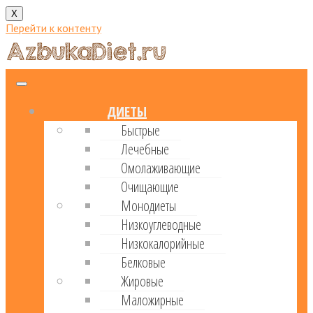
X
Перейти к контенту
ДИЕТЫ
Быстрые
Лечебные
Омолаживающие
Очищающие
Монодиеты
Низкоуглеводные
Низкокалорийные
Белковые
Жировые
Маложирные