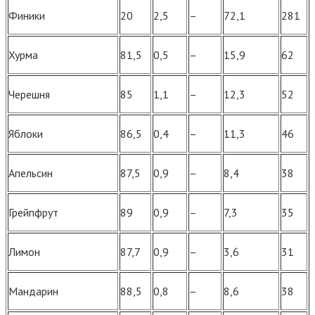
Финики
20
2,5
–
72,1
281
Хурма
81,5
0,5
–
15,9
62
Черешня
85
1,1
–
12,3
52
Яблоки
86,5
0,4
–
11,3
46
Апельсин
87,5
0,9
–
8,4
38
Грейпфрут
89
0,9
–
7,3
35
Лимон
87,7
0,9
–
3,6
31
Мандарин
88,5
0,8
–
8,6
38