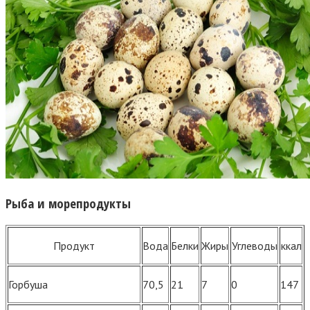
Рыба и морепродукты
Продукт
Вода
Белки
Жиры
Углеводы
ккал
Горбуша
70,5
21
7
0
147