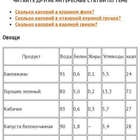
ЧИТАЙТЕ ДРУГИЕ ИНТЕРЕСНЫЕ СТАТЬИ ПО ТЕМЕ
Сколько калорий в курином филе?
Сколько калорий в отварной куриной грудке?
Сколько калорий в вареной свекле?
Овощи
Продукт
Вода
Белки
Жиры
Углеводы
ккал
Баклажаны
91
0,6
0,1
5,5
24
Горошек зеленый
80
5,0
0,2
13,3
72
Кабачки
93
0,6
0,3
5,7
27
Капуста белокочанная
90
1,8
–
5,4
28