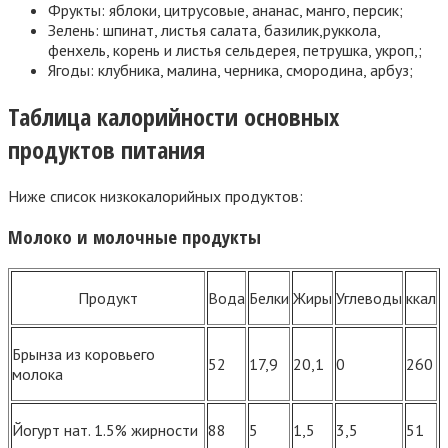
Фрукты: яблоки, цитрусовые, ананас, манго, персик;
Зелень: шпинат, листья салата, базилик,руккола,
фенхель, корень и листья сельдерея, петрушка, укроп,;
Ягоды: клубника, малина, черника, смородина, арбуз;
Таблица калорийности основных
продуктов питания
Ниже список низкокалорийных продуктов:
Молоко и молочные продукты
Продукт
Вода
Белки
Жиры
Углеводы
ккал
Брынза из коровьего
52
17,9
20,1
0
260
молока
Йогурт нат. 1.5% жирности
88
5
1,5
3,5
51