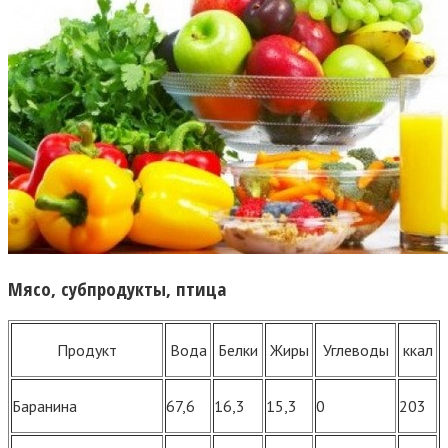
Мясо, субпродукты, птица
Продукт
Вода
Белки
Жиры
Углеводы
ккал
Баранина
67,6
16,3
15,3
0
203