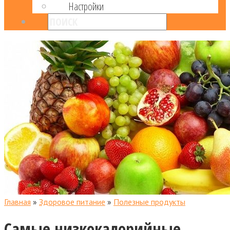
Настройки
Главная
»
Здоровое питание
»
Полезные продукты
Самые низкокалорийные