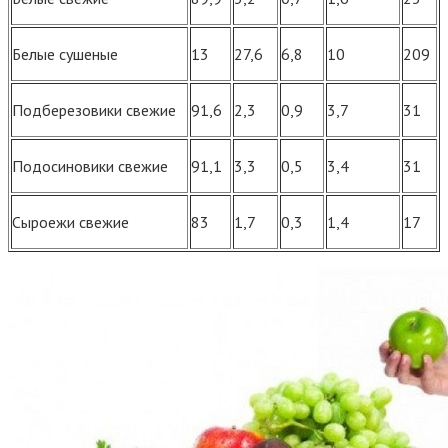
Белые сушеные
13
27,6
6,8
10
209
Подберезовики свежие
91,6
2,3
0,9
3,7
31
Подосиновики свежие
91,1
3,3
0,5
3,4
31
Сыроежи свежие
83
1,7
0,3
1,4
17