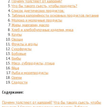
Почему толстеют от калорий?
Что бы такого съесть, чтобы похудеть?
Список диетических продуктов:
Таблица калорийности основных продуктов питания
Молоко и молочные продукты
Жиры, маргарин, масло
Хлеб и хлебобулочные изделия, мука
Крупы
Овощи
Фрукты и ягоды
Сухофрукты
Бобовые
Грибы
Мясо, субпродукты, птица
Яйца
Рыба и морепродукты
Орехи
Сладости
Содержание:
Почему толстеют от калорий?
Что бы такого съесть, чтобы