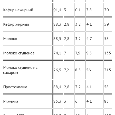
Кефир нежирный
91,4
3
0,1
3,8
30
Кефир жирный
88,3
2,8
3,2
4,1
59
Молоко
88,5
2,8
3,2
4,7
58
Молоко сгущеное
74,1
7
7,9
9,5
135
Молоко сгущеное с
26,5
7,2
8,5
56
315
сахаром
Простокваша
88,4
2,8
3,2
4,1
58
Ряженка
85,3
3
6
4,1
85