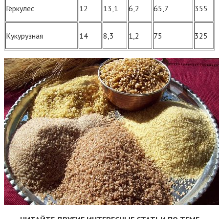
Геркулес
12
13,1
6,2
65,7
355
Кукурузная
14
8,3
1,2
75
325