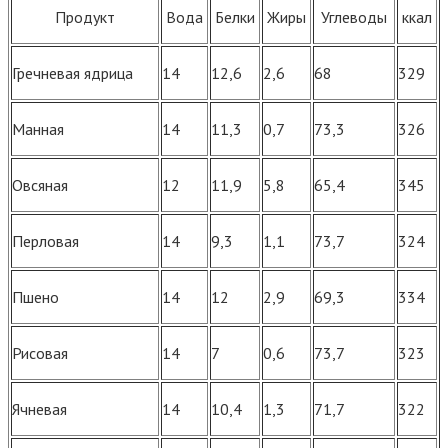
Продукт
Вода
Белки
Жиры
Углеводы
ккал
Гречневая ядрица
14
12,6
2,6
68
329
Манная
14
11,3
0,7
73,3
326
Овсяная
12
11,9
5,8
65,4
345
Перловая
14
9,3
1,1
73,7
324
Пшено
14
12
2,9
69,3
334
Рисовая
14
7
0,6
73,7
323
Ячневая
14
10,4
1,3
71,7
322