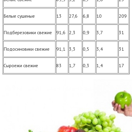
Белые сушеные
13
27,6
6,8
10
209
Подберезовики свежие
91,6
2,3
0,9
3,7
31
Подосиновики свежие
91,1
3,3
0,5
3,4
31
Сыроежи свежие
83
1,7
0,3
1,4
17