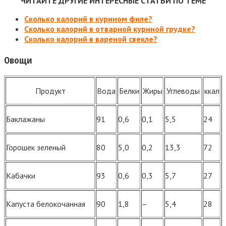
ЧИТАЙТЕ ДРУГИЕ ИНТЕРЕСНЫЕ СТАТЬИ ПО ТЕМЕ
Сколько калорий в курином филе?
Сколько калорий в отварной куриной грудке?
Сколько калорий в вареной свекле?
Овощи
Продукт
Вода
Белки
Жиры
Углеводы
ккал
Баклажаны
91
0,6
0,1
5,5
24
Горошек зеленый
80
5,0
0,2
13,3
72
Кабачки
93
0,6
0,3
5,7
27
Капуста белокочанная
90
1,8
–
5,4
28