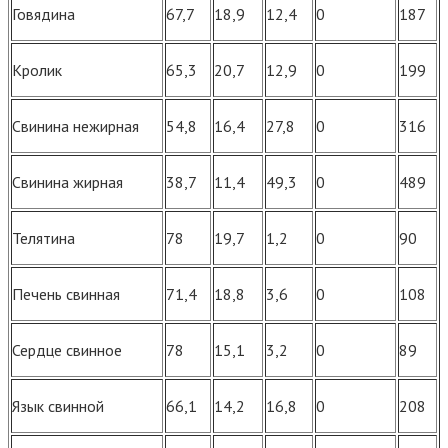
Говядина
67,7
18,9
12,4
0
187
Кролик
65,3
20,7
12,9
0
199
Свинина нежирная
54,8
16,4
27,8
0
316
Свинина жирная
38,7
11,4
49,3
0
489
Телятина
78
19,7
1,2
0
90
Печень свинная
71,4
18,8
3,6
0
108
Сердце свинное
78
15,1
3,2
0
89
Язык свинной
66,1
14,2
16,8
0
208