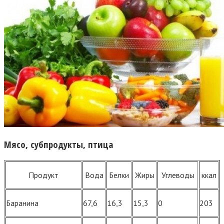
Мясо, субпродукты, птица
Продукт
Вода
Белки
Жиры
Углеводы
ккал
Баранина
67,6
16,3
15,3
0
203