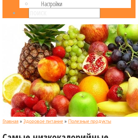
Настройки
Главная
»
Здоровое питание
»
Полезные продукты
Самые низкокалорийные