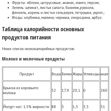
Фрукты: яблоки, цитрусовые, ананас, манго, персик;
Зелень: шпинат, листья салата, базилик,руккола,
фенхель, корень и листья сельдерея, петрушка, укроп,;
Ягоды: клубника, малина, черника, смородина, арбуз;
Таблица калорийности основных
продуктов питания
Ниже список низкокалорийных продуктов:
Молоко и молочные продукты
Продукт
Вода
Белки
Жиры
Углеводы
ккал
Брынза из коровьего
52
17,9
20,1
0
260
молока
Йогурт нат. 1.5% жирности
88
5
1,5
3,5
51