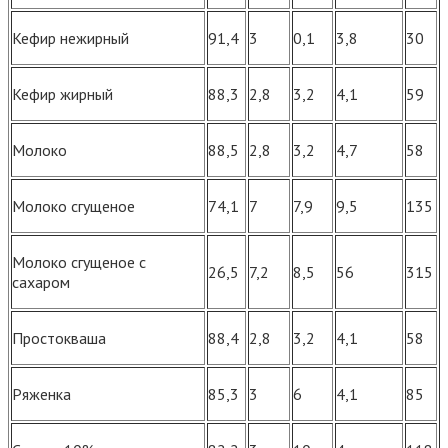
Кефир нежирный
91,4
3
0,1
3,8
30
Кефир жирный
88,3
2,8
3,2
4,1
59
Молоко
88,5
2,8
3,2
4,7
58
Молоко сгущеное
74,1
7
7,9
9,5
135
Молоко сгущеное с
26,5
7,2
8,5
56
315
сахаром
Простокваша
88,4
2,8
3,2
4,1
58
Ряженка
85,3
3
6
4,1
85