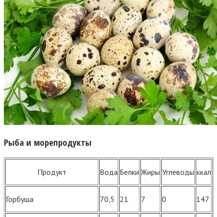
Рыба и морепродукты
Продукт
Вода
Белки
Жиры
Углеводы
ккал
Горбуша
70,5
21
7
0
147