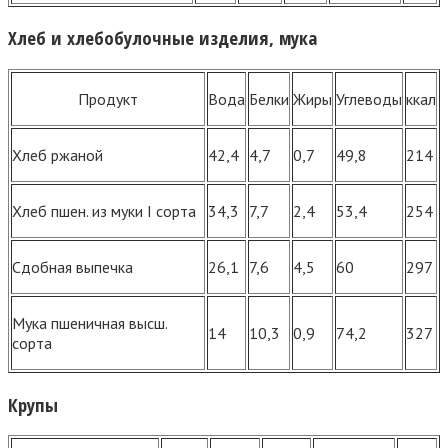
Хлеб и хлебобулочные изделия, мука
Продукт
Вода
Белки
Жиры
Углеводы
ккал
Хлеб ржаной
42,4
4,7
0,7
49,8
214
Хлеб пшен. из муки I сорта
34,3
7,7
2,4
53,4
254
Сдобная выпечка
26,1
7,6
4,5
60
297
Мука пшеничная высш.
14
10,3
0,9
74,2
327
сорта
Крупы