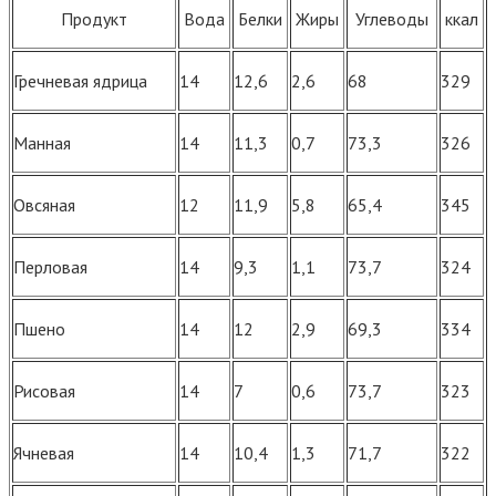
Продукт
Вода
Белки
Жиры
Углеводы
ккал
Гречневая ядрица
14
12,6
2,6
68
329
Манная
14
11,3
0,7
73,3
326
Овсяная
12
11,9
5,8
65,4
345
Перловая
14
9,3
1,1
73,7
324
Пшено
14
12
2,9
69,3
334
Рисовая
14
7
0,6
73,7
323
Ячневая
14
10,4
1,3
71,7
322