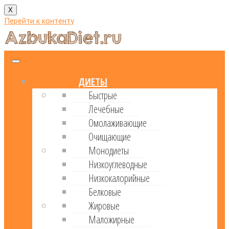
X
Перейти к контенту
ДИЕТЫ
Быстрые
Лечебные
Омолаживающие
Очищающие
Монодиеты
Низкоуглеводные
Низкокалорийные
Белковые
Жировые
Маложирные