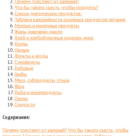
Почему толстеют от калорий?
Что бы такого съесть, чтобы похудеть?
Список диетических продуктов:
Таблица калорийности основных продуктов питания
Молоко и молочные продукты
Жиры, маргарин, масло
Хлеб и хлебобулочные изделия, мука
Крупы
Овощи
Фрукты и ягоды
Сухофрукты
Бобовые
Грибы
Мясо, субпродукты, птица
Яйца
Рыба и морепродукты
Орехи
Сладости
Содержание:
Почему толстеют от калорий?
Что бы такого съесть, чтобы