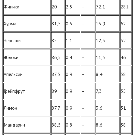
Финики
20
2,5
–
72,1
281
Хурма
81,5
0,5
–
15,9
62
Черешня
85
1,1
–
12,3
52
Яблоки
86,5
0,4
–
11,3
46
Апельсин
87,5
0,9
–
8,4
38
Грейпфрут
89
0,9
–
7,3
35
Лимон
87,7
0,9
–
3,6
31
Мандарин
88,5
0,8
–
8,6
38