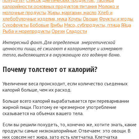
похудеть?
Список диетических продуктов:
Таблица
калорийности основных продуктов питания
Молоко и
молочные продукты
Жиры, маргарин, масло
Хлеб и
хлебобулочные изделия, мука
Крупы
Овощи
Фрукты и ягоды
Сухофрукты
Бобовые
Грибы
Мясо, субпродукты, птица
Яйца
Рыба и морепродукты
Орехи
Сладости
Интересный факт.
Для определения энергетической
ценности пищи, её сжигают в калориметре и измеряют
тепло, выделяющееся в окружающую его водяную баню.
Почему толстеют от калорий?
Увеличение веса происходит, если количество съеденных
калорий больше, чем их расход.
Больше всего калорий вырабатывается при переваривании
жирной пищи. Поэтому ее чрезмерное употребление
сказывается на объемах вашего тела.
Если вы решили похудеть, то, конечно же, хотите знать, какие
продукты самые низкокалорийные. Отвечаем: это овощи. В
них совсем нет жира, зато есть клетчатка. Клетчатка