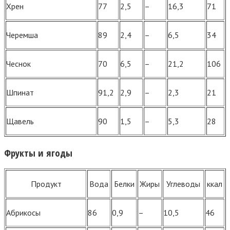
Хрен
77
2,5
–
16,3
71
Черемша
89
2,4
–
6,5
34
Чеснок
70
6,5
–
21,2
106
Шпинат
91,2
2,9
–
2,3
21
Щавель
90
1,5
–
5,3
28
Фрукты и ягоды
Продукт
Вода
Белки
Жиры
Углеводы
ккал
Абрикосы
86
0,9
–
10,5
46