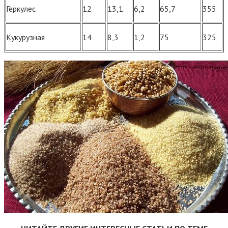
Геркулес
12
13,1
6,2
65,7
355
Кукурузная
14
8,3
1,2
75
325