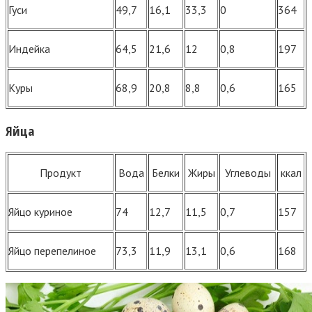
Гуси
49,7
16,1
33,3
0
364
Индейка
64,5
21,6
12
0,8
197
Куры
68,9
20,8
8,8
0,6
165
Яйца
Продукт
Вода
Белки
Жиры
Углеводы
ккал
Яйцо куриное
74
12,7
11,5
0,7
157
Яйцо перепелиное
73,3
11,9
13,1
0,6
168