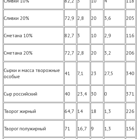
Сливки 10%
82,2
3
10
4
118
Сливки 20%
72,9
2,8
20
3,6
205
Сметана 10%
82,7
3
10
2,9
116
Сметана 20%
72,7
2,8
20
3,2
206
Сырки и масса творожные
41
7,1
23
27,5
340
особые
Сыр российский
40
23,4
30
0
371
Творог жирный
64,7
14
18
1,3
226
Творог полужирный
71
16,7
9
1,3
156