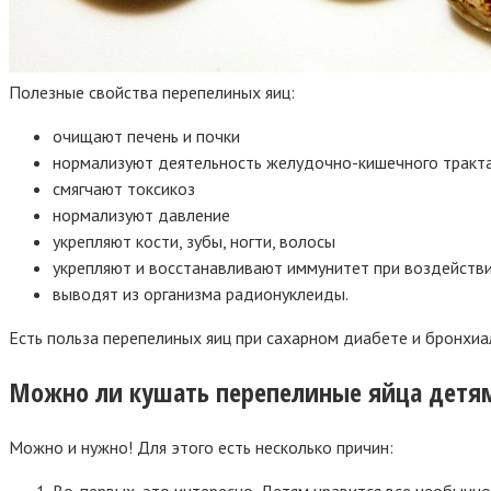
Полезные свойства перепелиных яиц:
очищают печень и почки
нормализуют деятельность желудочно-кишечного тракт
смягчают токсикоз
нормализуют давление
укрепляют кости, зубы, ногти, волосы
укрепляют и восстанавливают иммунитет при воздейств
выводят из организма радионуклеиды.
Есть польза перепелиных яиц при сахарном диабете и бронхиа
Можно ли кушать перепелиные яйца детя
Можно и нужно! Для этого есть несколько причин:
Во-первых, это интересно. Детям нравится все необычн