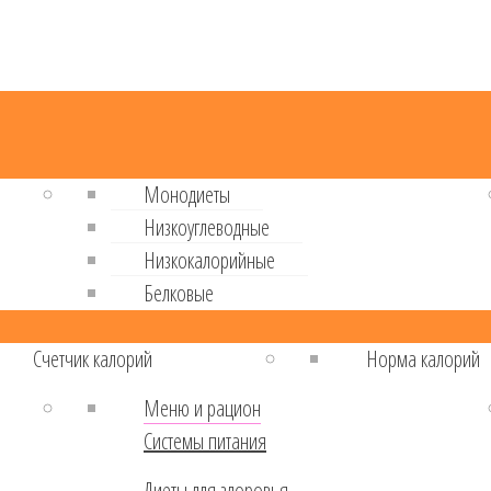
Монодиеты
Низкоуглеводные
Низкокалорийные
Белковые
Cчетчик калорий
Норма калорий
Меню и рацион
Системы питания
Диеты для здоровья