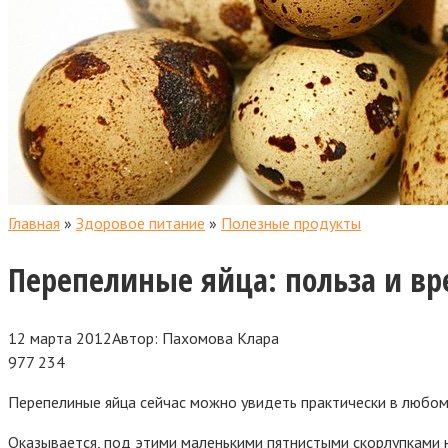
Главная
»
Здоровое питание
»
Полезные продукты
Перепелиные яйца: польза и вр
12 марта 2012
Автор:
Пахомова Клара
977
234
Перепелиные яйца сейчас можно увидеть практически в любом 
Оказывается, под этими маленькими пятнистыми скорлупками на