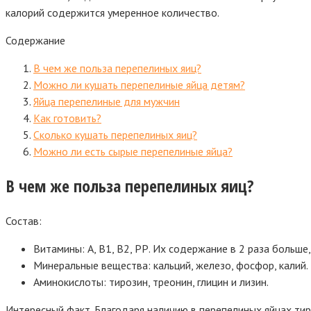
калорий содержится умеренное количество.
Содержание
В чем же польза перепелиных яиц?
Можно ли кушать перепелиные яйца детям?
Яйца перепелиные для мужчин
Как готовить?
Сколько кушать перепелиных яиц?
Можно ли есть сырые перепелиные яйца?
В чем же польза перепелиных яиц?
Состав:
Витамины: А, В1, В2, РР. Их содержание в 2 раза больше,
Минеральные вещества: кальций, железо, фосфор, калий. 
Аминокислоты: тирозин, треонин, глицин и лизин.
Интересный факт.
Благодаря наличию в перепелиных яйцах тир