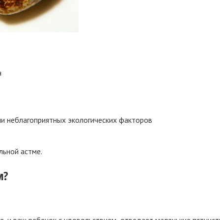
а
ии неблагоприятных экологических факторов
льной астме.
м?
ое, и ваш ребенок с удовольствием отведает маленькие пятнис