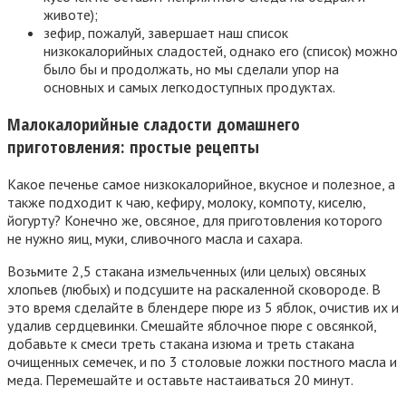
животе);
зефир, пожалуй, завершает наш список
низкокалорийных сладостей, однако его (список) можно
было бы и продолжать, но мы сделали упор на
основных и самых легкодоступных продуктах.
Малокалорийные сладости домашнего
приготовления: простые рецепты
Какое печенье самое низкокалорийное, вкусное и полезное, а
также подходит к чаю, кефиру, молоку, компоту, киселю,
йогурту? Конечно же, овсяное, для приготовления которого
не нужно яиц, муки, сливочного масла и сахара.
Возьмите 2,5 стакана измельченных (или целых) овсяных
хлопьев (любых) и подсушите на раскаленной сковороде. В
это время сделайте в блендере пюре из 5 яблок, очистив их и
удалив сердцевинки. Смешайте яблочное пюре с овсянкой,
добавьте к смеси треть стакана изюма и треть стакана
очищенных семечек, и по 3 столовые ложки постного масла и
меда. Перемешайте и оставьте настаиваться 20 минут.