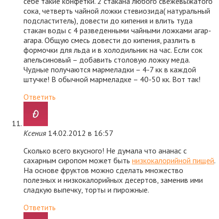
себе такие конфетки. 2 стакана любого свежевыжатого
сока, четверть чайной ложки стевиозида( натуральный
подсластитель), довести до кипения и влить туда
стакан воды с 4 разведенными чайными ложками агар-
агара. Общую смесь довести до кипения, разлить в
формочки для льда и в холодильник на час. Если сок
апельсиновый – добавить столовую ложку меда.
Чудные получаются мармеладки – 4-7 кк в каждой
штучке! В обычной мармеладке – 40-50 кк. Вот так!
Ответить
Ксения
14.02.2012 в 16:57
Сколько всего вкусного! Не думала что ананас с
сахарным сиропом может быть
низкокалорийной пищей
.
На основе фруктов можно сделать множество
полезных и низкокалорийных десертов, заменив ими
сладкую выпечку, торты и пирожные.
Ответить