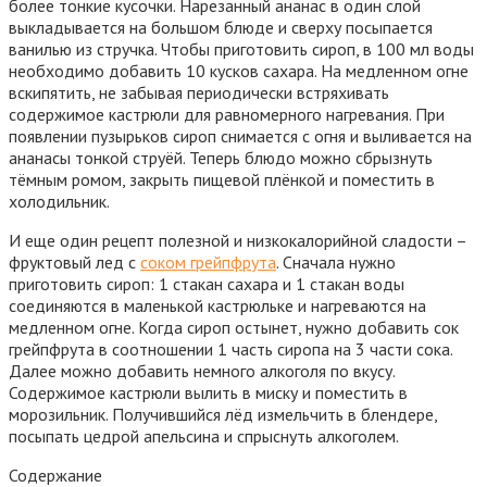
более тонкие кусочки. Нарезанный ананас в один слой
выкладывается на большом блюде и сверху посыпается
ванилью из стручка. Чтобы приготовить сироп, в 100 мл воды
необходимо добавить 10 кусков сахара. На медленном огне
вскипятить, не забывая периодически встряхивать
содержимое кастрюли для равномерного нагревания. При
появлении пузырьков сироп снимается с огня и выливается на
ананасы тонкой струёй. Теперь блюдо можно сбрызнуть
тёмным ромом, закрыть пищевой плёнкой и поместить в
холодильник.
И еще один рецепт полезной и низкокалорийной сладости –
фруктовый лед с
соком грейпфрута
. Сначала нужно
приготовить сироп: 1 стакан сахара и 1 стакан воды
соединяются в маленькой кастрюльке и нагреваются на
медленном огне. Когда сироп остынет, нужно добавить сок
грейпфрута в соотношении 1 часть сиропа на 3 части сока.
Далее можно добавить немного алкоголя по вкусу.
Содержимое кастрюли вылить в миску и поместить в
морозильник. Получившийся лёд измельчить в блендере,
посыпать цедрой апельсина и спрыснуть алкоголем.
Содержание