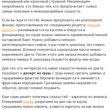
миндальной или кокосовой стружкой. Рекомендуем
попробовать это блюдо тем, кто предпочитает только
самые полезные и низкокалорийные сладости.
Если вы ждете гостей, можно предложить им шоколадное
фондю, приготовленное по следующему рецепту:
горький
шоколад
разламывается на кусочки и кладётся в
фондюшницу, которую можно заменить керамической миской
на паровой бане. Нужно добавить немного
десятипроцентных сливок, и растопить шоколад, постоянно
помешивая. Должна получиться однородная масса нежно-
коричневого цвета. После этого для запаха можно добавить
немного ликёра. К шоколаду подаются фрукты или ягоды.
Для тех, кто интересуется, какие сладости можно на диете,
подойдёт и
десерт из груш
. С груш нужно срезать шляпки, а
сердцевинка фруктов бережно вычищается и заменяется
фруктовым мороженым. Срезанные шляпки надеваются
обратно, десерт можно подавать.
Еще один рецепт полезных сладостей – карпаччо из ананаса.
Очищенный
ананас
разрезаем на две части вдоль.
Сердцевину нужно извлечь, а мякоть нарезать на как можно