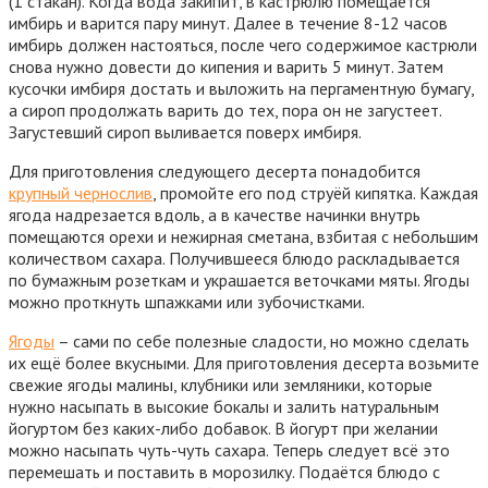
(1 стакан). Когда вода закипит, в кастрюлю помещается
имбирь и варится пару минут. Далее в течение 8-12 часов
имбирь должен настояться, после чего содержимое кастрюли
снова нужно довести до кипения и варить 5 минут. Затем
кусочки имбиря достать и выложить на пергаментную бумагу,
а сироп продолжать варить до тех, пора он не загустеет.
Загустевший сироп выливается поверх имбиря.
Для приготовления следующего десерта понадобится
крупный чернослив
, промойте его под струёй кипятка. Каждая
ягода надрезается вдоль, а в качестве начинки внутрь
помещаются орехи и нежирная сметана, взбитая с небольшим
количеством сахара. Получившееся блюдо раскладывается
по бумажным розеткам и украшается веточками мяты. Ягоды
можно проткнуть шпажками или зубочистками.
Ягоды
– сами по себе полезные сладости, но можно сделать
их ещё более вкусными. Для приготовления десерта возьмите
свежие ягоды малины, клубники или земляники, которые
нужно насыпать в высокие бокалы и залить натуральным
йогуртом без каких-либо добавок. В йогурт при желании
можно насыпать чуть-чуть сахара. Теперь следует всё это
перемешать и поставить в морозилку. Подаётся блюдо с