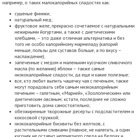
например, о таких малокалорийных сладостях как:
сушеные финики;
натуральный мед;
фруктовое желе, прекрасно сочетаемое с натуральными
нежирными йогуртами, а также с диетическими
хлебцами, – это даже отличная альтернатива и без
того не особо калорийному мармеладу (калорий
меньше, пользы для суставов больше, а по вкусу –
наслаждение);
запеченные с медом и маленьким кусочком сливочного
масла (по желанию) яблоки – также самые
низкокалорийные сладости, да еще и какие полезные;
все, кто любит выпить чашечку чая с печеньем, также
могут порадовать себя самым низкокалорийным
печеньем – галетным, «Марией», «Зоологическим» или
диетическим овсяным; кстати, последнее не сложно
приготовить дома самостоятельно;
обезжиренные творожные десерты с подсластителем и
кокосовой стружкой;
низкокалорийные бисквиты без желтков, с
растительными сливками (главное, не налегать, а один
кусочек не оставит неприятного следа на бедрах и