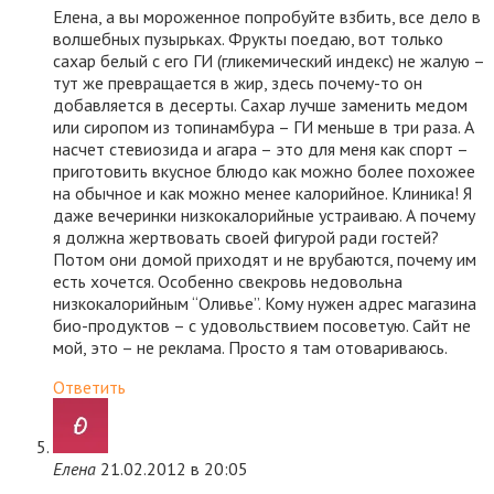
Елена, а вы мороженное попробуйте взбить, все дело в
волшебных пузырьках. Фрукты поедаю, вот только
сахар белый с его ГИ (гликемический индекс) не жалую –
тут же превращается в жир, здесь почему-то он
добавляется в десерты. Сахар лучше заменить медом
или сиропом из топинамбура – ГИ меньше в три раза. А
насчет стевиозида и агара – это для меня как спорт –
приготовить вкусное блюдо как можно более похожее
на обычное и как можно менее калорийное. Клиника! Я
даже вечеринки низкокалорийные устраиваю. А почему
я должна жертвовать своей фигурой ради гостей?
Потом они домой приходят и не врубаются, почему им
есть хочется. Особенно свекровь недовольна
низкокалорийным “Оливье”. Кому нужен адрес магазина
био-продуктов – с удовольствием посоветую. Сайт не
мой, это – не реклама. Просто я там отовариваюсь.
Ответить
Елена
21.02.2012 в 20:05