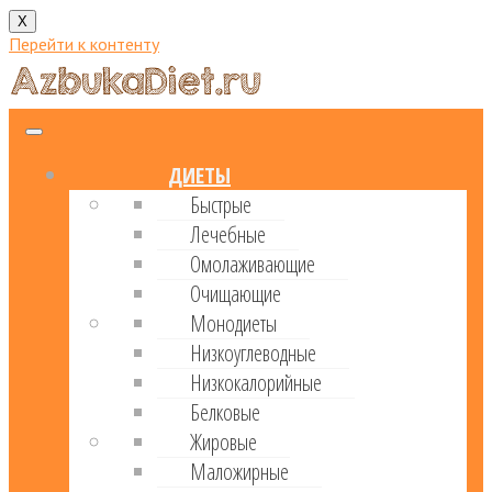
X
Перейти к контенту
ДИЕТЫ
Быстрые
Лечебные
Омолаживающие
Очищающие
Монодиеты
Низкоуглеводные
Низкокалорийные
Белковые
Жировые
Маложирные