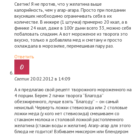
Светик! Я не против, что у желатина выше
калорийность, чем у агар-агара. Просто при поедании
вкусняшек необходимо ограничивать себя в их
количестве. В инжире (1 штучка) примерно 20 ккал, а в
финике 24 ккал, даже в 100г дыни всего 33, можно себя
побаловать сладким. А вот мороженое из творога это
вкусно, только я добавляла мед и сметану и просто
охлаждала в морозилке, перемешивая пару раз.
Ответить
Светик
20.02.2012 в 14:09
А я предлагаю свой рецепт творожного мороженного на
4 порции. Берем 2 пачки творога “Благода”
обезжиренного, лучше взять “Благоду” – он самый
некислый. Черверть ложки стевиозида или 2 столовые
ложки меда (у кого нет стевиозида) смешиваем со
стаканом молока и столовой ложкой растопленного
желатина (стакан воды и желатин). Агагр-агар для этого
блюда не годится! Взбиваем миксером или блендером