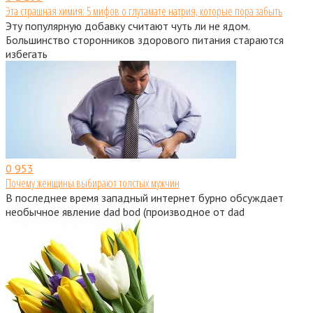
Эта страшная химия: 5 мифов о глутамате натрия, которые пора забыть
Эту популярную добавку считают чуть ли не ядом.
Большинство сторонников здорового питания стараются
избегать
0
953
Почему женщины выбирают толстых мужчин
В последнее время западный интернет бурно обсуждает
необычное явление dad bod (производное от dad