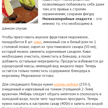
позволяющих побаловать себя даже
тем, кто привык к строгим
ограничениям, сохраняя фигуру.
Низкокалорийные сладости
– это
именно то, что необходимо в
данном случае.
Чтобы приготовить вкусное фруктовое мороженое,
понадобится 8 шт.
киви
, лимонный сок и белый ром по 1
столовой ложке, сироп из тростникового сахара (50 мл),
который можно заменить коричневым сахаром. Киви
необходимо очистить, поместить в блендер, а после
добавить остальные ингредиенты. Продукты взбиваются до
однородной массы, имеющей вид жидкого пюре. Теперь
остаётся только поместить содержимое блендера в
морозилку. Мороженое готово.
Для следующего блюда нужен
корень имбиря
(250 г),
очищенный и нарезанный на тонкие (толщиной 2-3мм)
кружочки. Имбирь следует обдать кипятком и сполоснуть в
холодной воде, после чего тщательно просушить. Теперь
нужно насыпать в кастрюлю сахар (400г) и залить его водой