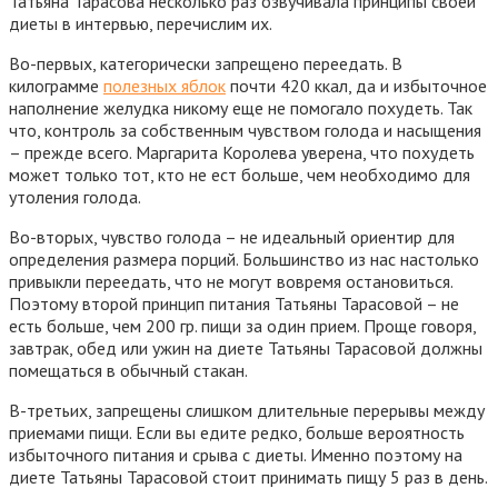
Татьяна Тарасова несколько раз озвучивала принципы своей
диеты в интервью, перечислим их.
Во-первых, категорически запрещено переедать. В
килограмме
полезных яблок
почти 420 ккал, да и избыточное
наполнение желудка никому еще не помогало похудеть. Так
что, контроль за собственным чувством голода и насыщения
– прежде всего. Маргарита Королева уверена, что похудеть
может только тот, кто не ест больше, чем необходимо для
утоления голода.
Во-вторых, чувство голода – не идеальный ориентир для
определения размера порций. Большинство из нас настолько
привыкли переедать, что не могут вовремя остановиться.
Поэтому второй принцип питания Татьяны Тарасовой –
не
есть больше, чем 200 гр. пищи за один прием
. Проще говоря,
завтрак, обед или ужин на диете Татьяны Тарасовой должны
помещаться в обычный стакан.
В-третьих, запрещены слишком длительные перерывы между
приемами пищи. Если вы едите редко, больше вероятность
избыточного питания и срыва с диеты. Именно поэтому на
диете Татьяны Тарасовой стоит принимать пищу 5 раз в день.