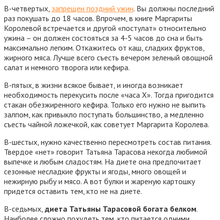
В-четвертых,
запрещен поздний ужин
. Вы должны последний
раз покушать до 18 часов. Впрочем, в книге Маргариты
Королевой встречается и другой «постулат» относительно
ужина – он должен состояться за 4-5 часов до сна и быть
максимально легким. Откажитесь от каш, сладких фруктов,
жирного мяса. Лучше всего съесть вечером зеленый овощной
салат и немного творога или кефира.
В-пятых, в жизни всякое бывает, и иногда возникает
необходимость перекусить после «часа Х». Тогда пригодится
стакан обезжиренного кефира
. Только его нужно не выпить
залпом, как привыкло поступать большинство, а медленно
съесть чайной ложечкой, как советует Маргарита Королева.
В-шестых, нужно качественно пересмотреть состав питания.
Твердое «нет» говорит Татьяна Тарасова некогда любимой
выпечке и любым сладостям. На диете она предпочитает
сезонные несладкие фрукты и ягоды, много овощей и
нежирную рыбу и мясо. А вот булки и жареную картошку
придется оставить тем, кто не на диете.
В-седьмых,
диета Татьяны Тарасовой богата белком
.
Наиболее сложно похудеть тем, кто питается одними