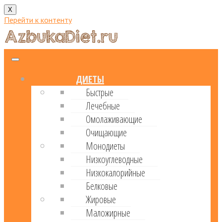
X
Перейти к контенту
ДИЕТЫ
Быстрые
Лечебные
Омолаживающие
Очищающие
Монодиеты
Низкоуглеводные
Низкокалорийные
Белковые
Жировые
Маложирные