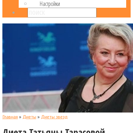
Настройки
Главная
»
Диеты
»
Диеты звезд
Диета Татьяны Тарасовой