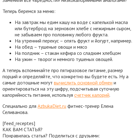
Теперь беремся за меню:
На завтрак мы едим кашу на воде с капелькой масла
или бутерброд на зерновом хлебе с нежирным сыром,
не забываем про половинку любого фрукта.
На утренний перекус – опять фрукт и йогурт, например.
На обед – тушеные овощи и мясо
На полдник – стакан кефира со сладким хлебцом
На ужин – творог и немного тушеных овощей.
А теперь вспоминайте про пятиразовое питание, размер
порций и определяйте, что конкретно вы будете есть. Ну а
самые дотошные могут
вычислить основной обмен
и
ориентироваться на эту цифру, подсчитывая суточную
калорийность питания, используя
счетчик калорий
.
Специально для
AzbukaDiet.ru
фитнес-тренер Елена
Селиванова.
[feed_receptes]
КАК ВАМ СТАТЬЯ?
Понравилась статья? Поделиться с друзьями: