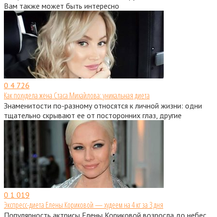
Вам также может быть интересно
0
4 726
Как похудела жена Стаса Михайлова: уникальная диета
Знаменитости по-разному относятся к личной жизни: одни
тщательно скрывают ее от посторонних глаз, другие
0
1 019
Экспресс-диета Елены Кориковой — худеем на 4 кг за 3 дня
Популярность актрисы Елены Кориковой возросла до небес