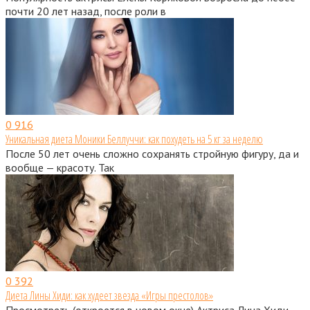
почти 20 лет назад, после роли в
0
916
Уникальная диета Моники Беллуччи: как похудеть на 5 кг за неделю
После 50 лет очень сложно сохранять стройную фигуру, да и
вообще — красоту. Так
0
392
Диета Лины Хиди: как худеет звезда «Игры престолов»
Просмотреть (откроется в новом окне) Актриса Лина Хиди,