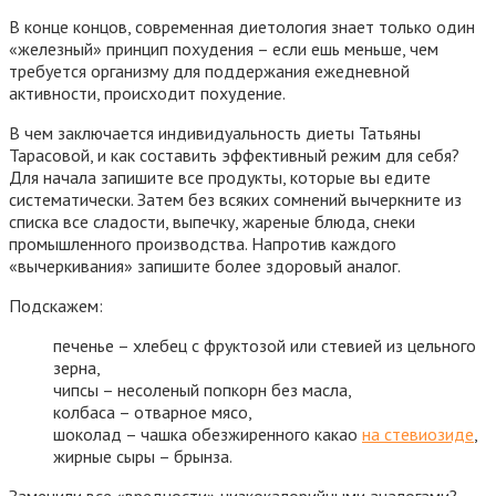
В конце концов, современная диетология знает только один
«железный» принцип похудения – если ешь меньше, чем
требуется организму для поддержания ежедневной
активности, происходит похудение.
В чем заключается
индивидуальность диеты Татьяны
Тарасовой
, и как составить эффективный режим для себя?
Для начала запишите все продукты, которые вы едите
систематически. Затем без всяких сомнений вычеркните из
списка все сладости, выпечку, жареные блюда, снеки
промышленного производства. Напротив каждого
«вычеркивания» запишите более здоровый аналог.
Подскажем:
печенье – хлебец с фруктозой или стевией из цельного
зерна,
чипсы – несоленый попкорн без масла,
колбаса – отварное мясо,
шоколад – чашка обезжиренного какао
на стевиозиде
,
жирные сыры – брынза.
Заменили все «вредности» низкокалорийными аналогами?