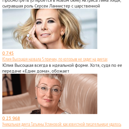
сыгравшая роль Серсеи Ланнистер с царственной
0
745
Юлия Высоцкая назвала 5 причин, по которым не сидит на диетах
Юлия Высоцкая всегда в идеальной форме. Хотя, судя по ее
передаче «Едим дома», обожает
0
23 968
Уникальная диета Татьяны Устиновой: как известной писательнице удалось