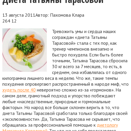
13 августа 2011
Автор:
Пахомова Клара
264
12
Тревожить умы и сердца наших
сограждан «диета Татьяны
Тарасовой» стала с тех пор, как
тренер чемпионов внезапно и
быстро похудела. Если быть более
точными, Татьяна Тарасова сбросила
30 кг всего за 7 месяцев, то есть, в
среднем, она избавлялась от одного
килограмма лишнего веса в неделю. Что же, такие темпы
похудения опровергают распространенный в народе миф,
что
худеть после 40
невероятно сложно из-за «гормонов». На
самом деле, грамотный подход и упорство побеждают
любые «наследственные, природные и гормональные
факторы». Но народ все больше склонен верить в то, что
диета Татьяны Тарасовой сработала только благодаря своей
«эксклюзивности». Да, Татьяна Тарасова не скрывает, что
обращалась за профессиональной помощью к
диетологу
Маргарите Королевой
. Так что же из себя представляет