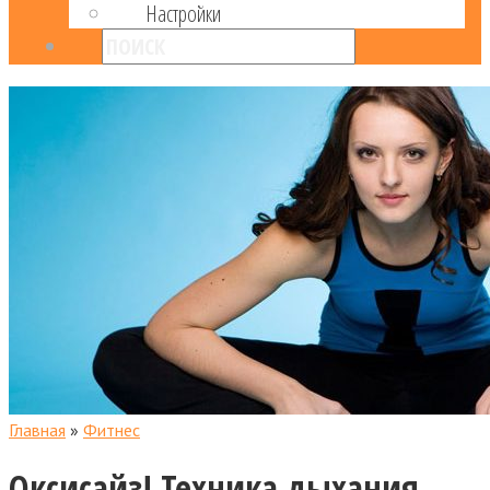
Настройки
Главная
»
Фитнес
Оксисайз! Техника дыхания,