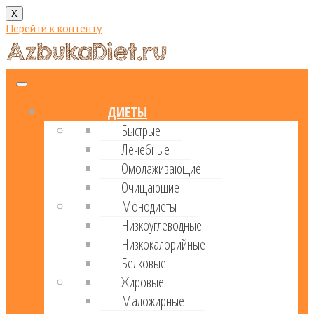
X
Перейти к контенту
ДИЕТЫ
Быстрые
Лечебные
Омолаживающие
Очищающие
Монодиеты
Низкоуглеводные
Низкокалорийные
Белковые
Жировые
Маложирные