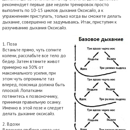
рекомендует первые две недели тренировок просто
выполнять по 10-15 циклов дыхания Оксисайз, а к
упражнениям приступать, только когда вы сможете делать
дыхание, совершенно не задумываясь. Итак, приступим к
разучиванию дыхания Оксисайз.
1.
Поза
Встаньте прямо, чуть согните
колени, расслабьте все тело до
бедер. Затем втяните живот
примерно на 30% от
максимального усилия, при
этом чуть опрокиньте таз
вперед, поясница должна быть
плоской. Лопатками
потянитесь к позвоночнику,
принимая правильную осанку.
Именно в этой позе и следует
делать дыхание оксисайз.
2.
Вдохи
Вдохните глубоко через нос,