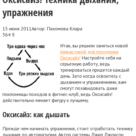
упражнения
15 июня 2011
Автор:
Пахомова Клара
364
9
Итак, вы решили заняться новой
гимнастикой для похудения
Оксисайз!
Настройте себя на
серьезную работу, ведь
тренироваться придется каждый
день. Зато когда освоитесь с
дыханием и упражнениями, вам
смогут позавидовать даже
поклонницы походов в фитнес-клуб, ведь Оксисайз!
действительно
меняет фигуру к лучшему.
Оксисайз: как дышать
Прежде чем начинать упражнения, стоит отработать технику
дыхания до автоматизма. Автор системы Джил Джонсон