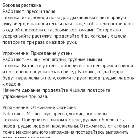
Боковая растяжка
Работают: пресс и талия
Техника: из основной позы для дыхания вытяните правую
руку вверх, и наклонитесь вправо так, чтобы тело оставалось
в одной плоскости с тазовыми косточками. Осторожно
удерживайте растяжку, проделайте 4 дыхательных цикла,
повторите три раза с каждой руки.
Упражнение: Приседание у стены
Работают: мышцы ног, ягодиц, грудные мышцы
Техника: Встаньте у стены, обопритесь на нее прямой спиной
и постепенно опуститесь в присед. В точке, когда бедра
будут параллельны полу, сожмите руки перед грудью, ладонь
к ладони.
Начните дыхание, проделайте 4 цикла, повторите
упражнение три раза.
Упражнение: Отжимание Оксисайз
Работают: Мышцы рук, пресса, ягодиц, ног, спины
Техника: Повернитесь лицом к стене, руками обопритесь
перед грудью, ладони параллельны. Отожмитесь от стены и в
точке максимального напряжения постарайтесь выпрямить
тело, встав на носочки.