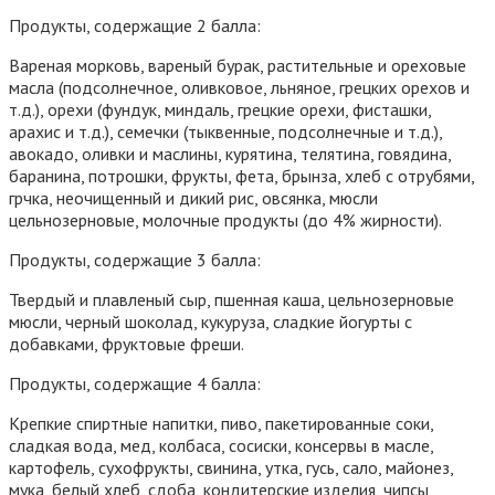
Продукты, содержащие 2 балла:
Вареная морковь, вареный бурак, растительные и ореховые
масла (подсолнечное, оливковое, льняное, грецких орехов и
т.д.), орехи (фундук, миндаль, грецкие орехи, фисташки,
арахис и т.д.), семечки (тыквенные, подсолнечные и т.д.),
авокадо, оливки и маслины, курятина, телятина, говядина,
баранина, потрошки, фрукты, фета, брынза, хлеб с отрубями,
грчка, неочищенный и дикий рис, овсянка, мюсли
цельнозерновые, молочные продукты (до 4% жирности).
Продукты, содержащие 3 балла:
Твердый и плавленый сыр, пшенная каша, цельнозерновые
мюсли, черный шоколад, кукуруза, сладкие йогурты с
добавками, фруктовые фреши.
Продукты, содержащие 4 балла:
Крепкие спиртные напитки, пиво, пакетированные соки,
сладкая вода, мед, колбаса, сосиски, консервы в масле,
картофель, сухофрукты, свинина, утка, гусь, сало, майонез,
мука, белый хлеб, сдоба, кондитерские изделия, чипсы,