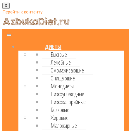
X
Перейти к контенту
ДИЕТЫ
Быстрые
Лечебные
Омолаживающие
Очищающие
Монодиеты
Низкоуглеводные
Низкокалорийные
Белковые
Жировые
Маложирные