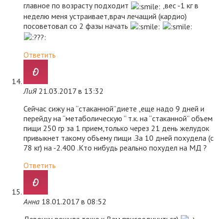
главное по возрасту подходит
,вес -1 кг в
неделю меня устраивает,врач лечащий (кардио)
посоветовал со 2 фазы начать
Ответить
ЛиЯ
21.03.2017 в 13:32
Сейчас сижу на “стаканной”диете ,еще надо 9 дней и
перейду на “метаболическую ” т.к. на “стаканной” объем
пищи 250 гр за 1 прием,только через 21 день желудок
привыкнет такому объему пищи .За 10 дней похудела (с
78 кг) на -2.400 .Кто нибудь реально похудел на МД ?
Ответить
Анна
18.01.2017 в 08:52