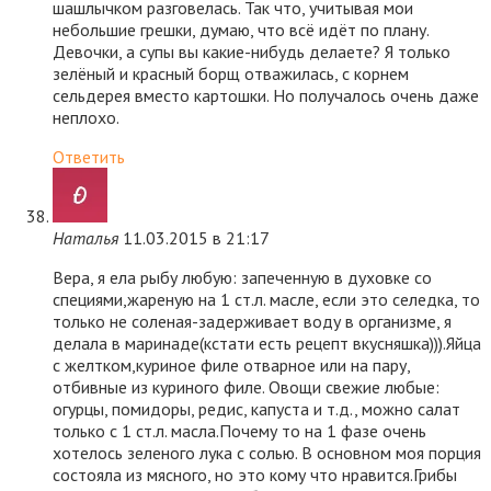
шашлычком разговелась. Так что, учитывая мои
небольшие грешки, думаю, что всё идёт по плану.
Девочки, а супы вы какие-нибудь делаете? Я только
зелёный и красный борщ отважилась, с корнем
сельдерея вместо картошки. Но получалось очень даже
неплохо.
Ответить
Наталья
11.03.2015 в 21:17
Вера, я ела рыбу любую: запеченную в духовке со
специями,жареную на 1 ст.л. масле, если это селедка, то
только не соленая-задерживает воду в организме, я
делала в маринаде(кстати есть рецепт вкусняшка))).Яйца
с желтком,куриное филе отварное или на пару,
отбивные из куриного филе. Овощи свежие любые:
огурцы, помидоры, редис, капуста и т.д., можно салат
только с 1 ст.л. масла.Почему то на 1 фазе очень
хотелось зеленого лука с солью. В основном моя порция
состояла из мясного, но это кому что нравится.Грибы