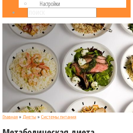
Настройки
Главная
»
Диеты
»
Системы питания
Метаболическая диета