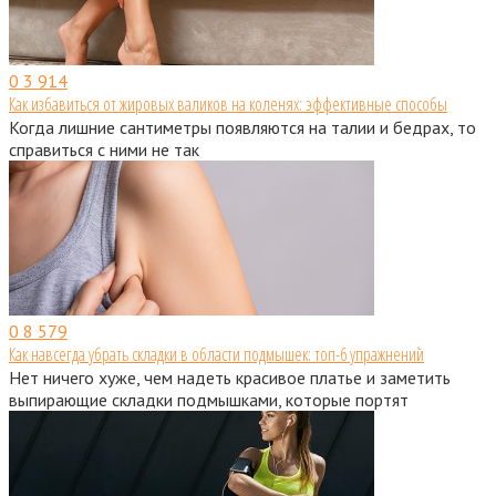
0
3 914
Как избавиться от жировых валиков на коленях: эффективные способы
Когда лишние сантиметры появляются на талии и бедрах, то
справиться с ними не так
0
8 579
Как навсегда убрать складки в области подмышек: топ-6 упражнений
Нет ничего хуже, чем надеть красивое платье и заметить
выпирающие складки подмышками, которые портят