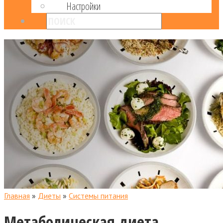
Настройки
Главная
»
Диеты
»
Системы питания
Метаболическая диета