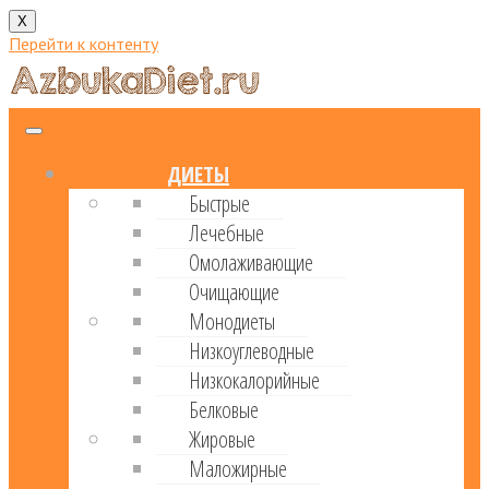
X
Перейти к контенту
ДИЕТЫ
Быстрые
Лечебные
Омолаживающие
Очищающие
Монодиеты
Низкоуглеводные
Низкокалорийные
Белковые
Жировые
Маложирные