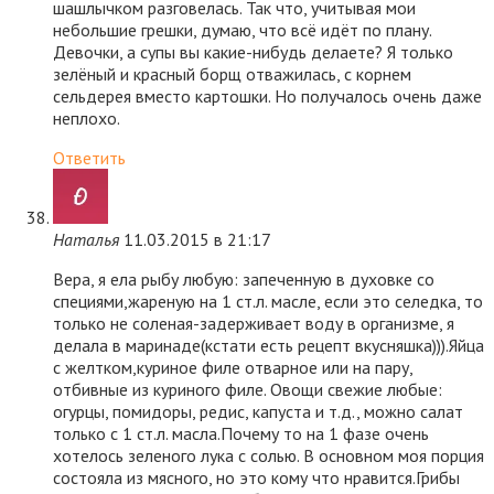
шашлычком разговелась. Так что, учитывая мои
небольшие грешки, думаю, что всё идёт по плану.
Девочки, а супы вы какие-нибудь делаете? Я только
зелёный и красный борщ отважилась, с корнем
сельдерея вместо картошки. Но получалось очень даже
неплохо.
Ответить
Наталья
11.03.2015 в 21:17
Вера, я ела рыбу любую: запеченную в духовке со
специями,жареную на 1 ст.л. масле, если это селедка, то
только не соленая-задерживает воду в организме, я
делала в маринаде(кстати есть рецепт вкусняшка))).Яйца
с желтком,куриное филе отварное или на пару,
отбивные из куриного филе. Овощи свежие любые:
огурцы, помидоры, редис, капуста и т.д., можно салат
только с 1 ст.л. масла.Почему то на 1 фазе очень
хотелось зеленого лука с солью. В основном моя порция
состояла из мясного, но это кому что нравится.Грибы