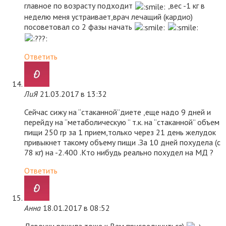
главное по возрасту подходит
,вес -1 кг в
неделю меня устраивает,врач лечащий (кардио)
посоветовал со 2 фазы начать
Ответить
ЛиЯ
21.03.2017 в 13:32
Сейчас сижу на “стаканной”диете ,еще надо 9 дней и
перейду на “метаболическую ” т.к. на “стаканной” объем
пищи 250 гр за 1 прием,только через 21 день желудок
привыкнет такому объему пищи .За 10 дней похудела (с
78 кг) на -2.400 .Кто нибудь реально похудел на МД ?
Ответить
Анна
18.01.2017 в 08:52