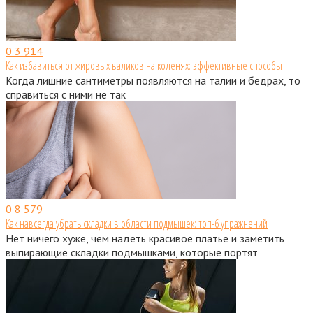
0
3 914
Как избавиться от жировых валиков на коленях: эффективные способы
Когда лишние сантиметры появляются на талии и бедрах, то
справиться с ними не так
0
8 579
Как навсегда убрать складки в области подмышек: топ-6 упражнений
Нет ничего хуже, чем надеть красивое платье и заметить
выпирающие складки подмышками, которые портят