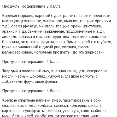
Продукты, содержащие 2 балла:
Вареная морковь, вареный бурак, растительные и ореховые
масла (подсолнечное, оливковое, льняное, грецких орехов и
т.д.), орехи (фундук, миндаль, грецкие орехи, фисташки,
арахис и т.д.), семечки (тыквенные, подсолнечные и т.д.),
авокадо, оливки и маслины, курятина, телятина, говядина,
баранина, потрошки, фрукты, фета, брынза, хлеб с отрубями,
грчка, неочищенный и дикий рис, овсянка, мюсли
цельнозерновые, молочные продукты (до 4% жирности).
Продукты, содержащие 3 балла:
Твердый и плавленый сыр, пшенная каша, цельнозерновые
мюсли, черный шоколад, кукуруза, сладкие йогурты с
добавками, фруктовые фреши.
Продукты, содержащие 4 балла:
Крепкие спиртные напитки, пиво, пакетированные соки,
сладкая вода, мед, колбаса, сосиски, консервы в масле,
картофель, сухофрукты, свинина, утка, гусь, сало, майонез,
мука, белый хлеб, сдоба, кондитерские изделия, чипсы,