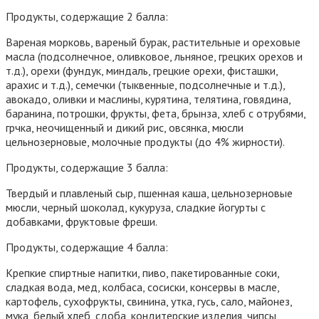
Продукты, содержащие 2 балла:
Вареная морковь, вареный бурак, растительные и ореховые
масла (подсолнечное, оливковое, льняное, грецких орехов и
т.д.), орехи (фундук, миндаль, грецкие орехи, фисташки,
арахис и т.д.), семечки (тыквенные, подсолнечные и т.д.),
авокадо, оливки и маслины, курятина, телятина, говядина,
баранина, потрошки, фрукты, фета, брынза, хлеб с отрубями,
грчка, неочищенный и дикий рис, овсянка, мюсли
цельнозерновые, молочные продукты (до 4% жирности).
Продукты, содержащие 3 балла:
Твердый и плавленый сыр, пшенная каша, цельнозерновые
мюсли, черный шоколад, кукуруза, сладкие йогурты с
добавками, фруктовые фреши.
Продукты, содержащие 4 балла:
Крепкие спиртные напитки, пиво, пакетированные соки,
сладкая вода, мед, колбаса, сосиски, консервы в масле,
картофель, сухофрукты, свинина, утка, гусь, сало, майонез,
мука, белый хлеб, сдоба, кондитерские изделия, чипсы,