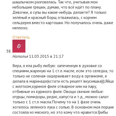
шашлычком разговелась. Так что, учитывая мои
небольшие грешки, думаю, что всё идёт по плану.
Девочки, а супы вы какие-нибудь делаете? Я только
зелёный и красный борщ отважилась, с корнем
сельдерея вместо картошки. Но получалось очень даже
неплохо.
Ответить
Наталья
11.03.2015 в 21:17
Вера, я ела рыбу любую: запеченную в духовке со
специями,жареную на 1 ст.л. масле, если это селедка, то
только не соленая-задерживает воду в организме, я
делала в маринаде(кстати есть рецепт вкусняшка))).Яйца
с желтком,куриное филе отварное или на пару,
отбивные из куриного филе. Овощи свежие любые:
огурцы, помидоры, редис, капуста и т.д., можно салат
только с 1 ст.л. масла.Почему то на 1 фазе очень
хотелось зеленого лука с солью. В основном моя порция
состояла из мясного, но это кому что нравится.Грибы