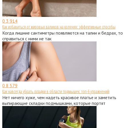
0
3 914
Как избавиться от жировых валиков на коленях: эффективные способы
Когда лишние сантиметры появляются на талии и бедрах, то
справиться с ними не так
0
8 579
Как навсегда убрать складки в области подмышек: топ-6 упражнений
Нет ничего хуже, чем надеть красивое платье и заметить
выпирающие складки подмышками, которые портят