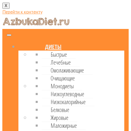
X
Перейти к контенту
ДИЕТЫ
Быстрые
Лечебные
Омолаживающие
Очищающие
Монодиеты
Низкоуглеводные
Низкокалорийные
Белковые
Жировые
Маложирные