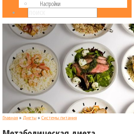
Настройки
Главная
»
Диеты
»
Системы питания
Метаболическая диета