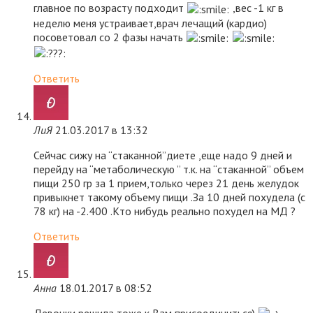
главное по возрасту подходит
,вес -1 кг в
неделю меня устраивает,врач лечащий (кардио)
посоветовал со 2 фазы начать
Ответить
ЛиЯ
21.03.2017 в 13:32
Сейчас сижу на “стаканной”диете ,еще надо 9 дней и
перейду на “метаболическую ” т.к. на “стаканной” объем
пищи 250 гр за 1 прием,только через 21 день желудок
привыкнет такому объему пищи .За 10 дней похудела (с
78 кг) на -2.400 .Кто нибудь реально похудел на МД ?
Ответить
Анна
18.01.2017 в 08:52