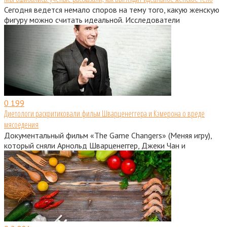
Сегодня ведется немало споров на тему того, какую женскую
фигуру можно считать идеальной. Исследователи
0
199
Диетологи раскритиковали фильм Шварценеггера и Кэмерона о вреде
мясоедения
Документальный фильм «The Game Changers» (Меняя игру),
который сняли Арнольд Шварценеггер, Джеки Чан и