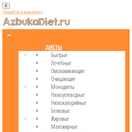
X
Перейти к контенту
ДИЕТЫ
Быстрые
Лечебные
Омолаживающие
Очищающие
Монодиеты
Низкоуглеводные
Низкокалорийные
Белковые
Жировые
Маложирные