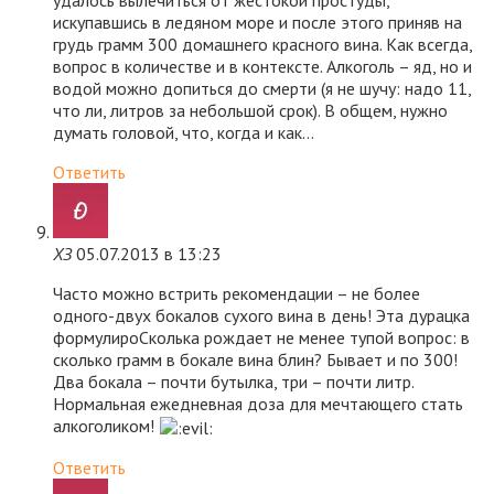
удалось вылечиться от жестокой простуды,
искупавшись в ледяном море и после этого приняв на
грудь грамм 300 домашнего красного вина. Как всегда,
вопрос в количестве и в контексте. Алкоголь – яд, но и
водой можно допиться до смерти (я не шучу: надо 11,
что ли, литров за небольшой срок). В общем, нужно
думать головой, что, когда и как…
Ответить
ХЗ
05.07.2013 в 13:23
Часто можно встрить рекомендации – не более
одного-двух бокалов сухого вина в день! Эта дурацка
формулироСколька рождает не менее тупой вопрос: в
сколько грамм в бокале вина блин? Бывает и по 300!
Два бокала – почти бутылка, три – почти литр.
Нормальная ежедневная доза для мечтающего стать
алкоголиком!
Ответить