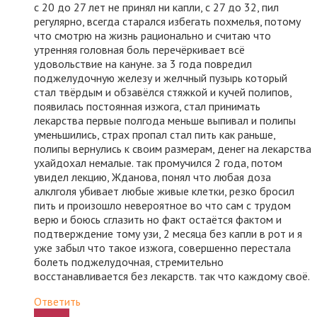
с 20 до 27 лет не принял ни капли, с 27 до 32, пил
регулярно, всегда старался избегать похмелья, потому
что смотрю на жизнь рационально и считаю что
утренняя головная боль перечёркивает всё
удовольствие на кануне. за 3 года повредил
поджелудочную железу и желчный пузырь который
стал твёрдым и обзавёлся стяжкой и кучей полипов,
появилась постоянная изжога, стал принимать
лекарства первые полгода меньше выпивал и полипы
уменьшились, страх пропал стал пить как раньше,
полипы вернулись к своим размерам, денег на лекарства
ухайдохал немалые. так промучился 2 года, потом
увидел лекцию, Жданова, понял что любая доза
алклголя убивает любые живые клетки, резко бросил
пить и произошло невероятное во что сам с трудом
верю и боюсь сглазить но факт остаётся фактом и
подтверждение тому узи, 2 месяца без капли в рот и я
уже забыл что такое изжога, совершенно перестала
болеть поджелудочная, стремительно
восстанавливается без лекарств. так что каждому своё.
Ответить