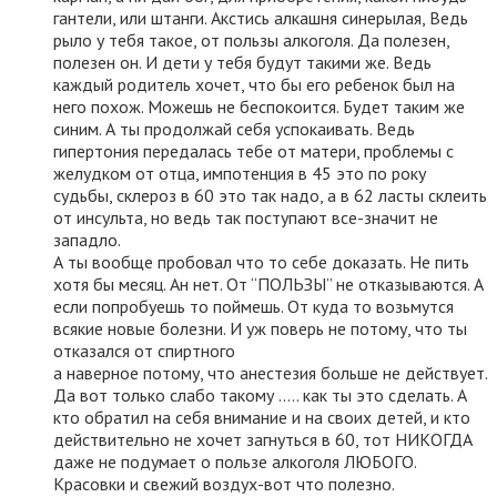
гантели, или штанги. Акстись алкашня синерылая, Ведь
рыло у тебя такое, от пользы алкоголя. Да полезен,
полезен он. И дети у тебя будут такими же. Ведь
каждый родитель хочет, что бы его ребенок был на
него похож. Можешь не беспокоится. Будет таким же
синим. А ты продолжай себя успокаивать. Ведь
гипертония передалась тебе от матери, проблемы с
желудком от отца, импотенция в 45 это по року
судьбы, склероз в 60 это так надо, а в 62 ласты склеить
от инсульта, но ведь так поступают все-значит не
западло.
А ты вообще пробовал что то себе доказать. Не пить
хотя бы месяц. Ан нет. От “ПОЛЬЗЫ” не отказываются. А
если попробуешь то поймешь. От куда то возьмутся
всякие новые болезни. И уж поверь не потому, что ты
отказался от спиртного
а наверное потому, что анестезия больше не действует.
Да вот только слабо такому ….. как ты это сделать. А
кто обратил на себя внимание и на своих детей, и кто
действительно не хочет загнуться в 60, тот НИКОГДА
даже не подумает о пользе алкоголя ЛЮБОГО.
Красовки и свежий воздух-вот что полезно.