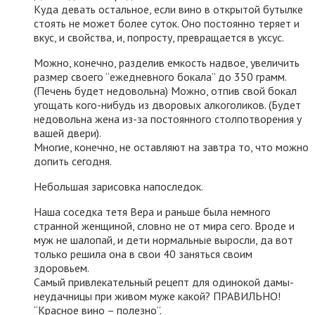
Куда девать остальное, если вино в открытой бутылке
стоять не может более суток. Оно постоянно теряет и
вкус, и свойства, и, попросту, превращается в уксус.
Можно, конечно, разделив емкость надвое, увеличить
размер своего “ежедневного бокала” до 350 грамм.
(Печень будет недовольна) Можно, отпив свой бокал
угощать кого-нибудь из дворовых алкоголиков. (Будет
недовольна жена из-за постоянного столпотворения у
вашей двери).
Многие, конечно, не оставляют на завтра то, что можно
допить сегодня.
Небольшая зарисовка напоследок.
Наша соседка тетя Вера и раньше была немного
странной женщиной, словно не от мира сего. Вроде и
муж не шалопай, и дети нормальные выросли, да вот
только решила она в свои 40 заняться своим
здоровьем.
Самый привлекательный рецепт для одинокой дамы-
неудачницы при живом муже какой? ПРАВИЛЬНО!
“Красное вино – полезно”.