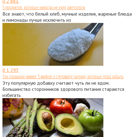
0
2 881
5 продуктов, которые никогда не едят диетологи
Все знают, что белый хлеб, мучные изделия, жареные блюда
и лимонады лучше исключить из
0
1 293
Эта страшная химия: 5 мифов о глутамате натрия, которые пора забыть
Эту популярную добавку считают чуть ли не ядом.
Большинство сторонников здорового питания стараются
избегать