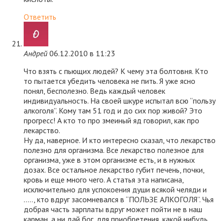
Ответить
Андрей
06.12.2010 в 11:23
Что взять с пьющих людей? К чему эта болтовня. Кто
то пытается убедить человека не пить. Я уже ясно
понял, бесполезно. Ведь каждый человек
индивидуальность. На своей шкуре испытал всю “пользу
алкоголя”. Кому там 51 год и до сих пор живой? Это
прогресс! А кто то про змеиный яд говорил, как про
лекарство.
Ну да, наверное. И кто интересно сказал, что лекарство
полезно для организма. Все лекарство полезное для
организма, уже в этом организме есть, и в нужных
дозах. Все остальное лекарство губит печень, почки,
кровь и еще много чего. А статья эта написана,
исключительно для успокоения души всякой челяди и
….., кто вдруг засомневался в “ПОЛЬЗЕ АЛКОГОЛЯ”. Чья
добрая часть зарплаты вдруг может пойти не в наш
карман, а ни дай бог, для приобретения, какой нибудь