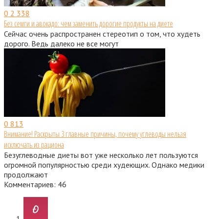
0
2 338
Без семги и авокадо: чем заменить дорогие продукты на диете
Сейчас очень распространен стереотип о том, что худеть
дорого. Ведь далеко не все могут
0
813
Внимание! Раскрыты 3 главные причины, почему углеводы нельзя
исключать из рациона
Безуглеводные диеты вот уже несколько лет пользуются
огромной популярностью среди худеющих. Однако медики
продолжают
Комментариев: 46