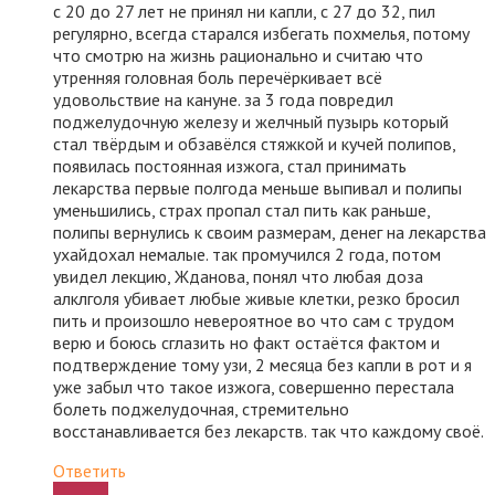
с 20 до 27 лет не принял ни капли, с 27 до 32, пил
регулярно, всегда старался избегать похмелья, потому
что смотрю на жизнь рационально и считаю что
утренняя головная боль перечёркивает всё
удовольствие на кануне. за 3 года повредил
поджелудочную железу и желчный пузырь который
стал твёрдым и обзавёлся стяжкой и кучей полипов,
появилась постоянная изжога, стал принимать
лекарства первые полгода меньше выпивал и полипы
уменьшились, страх пропал стал пить как раньше,
полипы вернулись к своим размерам, денег на лекарства
ухайдохал немалые. так промучился 2 года, потом
увидел лекцию, Жданова, понял что любая доза
алклголя убивает любые живые клетки, резко бросил
пить и произошло невероятное во что сам с трудом
верю и боюсь сглазить но факт остаётся фактом и
подтверждение тому узи, 2 месяца без капли в рот и я
уже забыл что такое изжога, совершенно перестала
болеть поджелудочная, стремительно
восстанавливается без лекарств. так что каждому своё.
Ответить