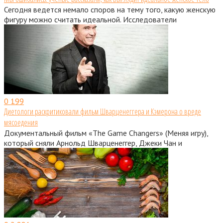
Сегодня ведется немало споров на тему того, какую женскую
фигуру можно считать идеальной. Исследователи
0
199
Диетологи раскритиковали фильм Шварценеггера и Кэмерона о вреде
мясоедения
Документальный фильм «The Game Changers» (Меняя игру),
который сняли Арнольд Шварценеггер, Джеки Чан и