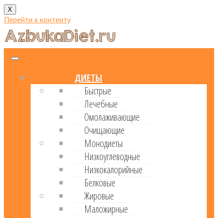
X
Перейти к контенту
ДИЕТЫ
Быстрые
Лечебные
Омолаживающие
Очищающие
Монодиеты
Низкоуглеводные
Низкокалорийные
Белковые
Жировые
Маложирные