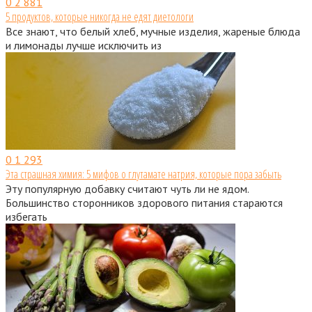
0
2 881
5 продуктов, которые никогда не едят диетологи
Все знают, что белый хлеб, мучные изделия, жареные блюда
и лимонады лучше исключить из
0
1 293
Эта страшная химия: 5 мифов о глутамате натрия, которые пора забыть
Эту популярную добавку считают чуть ли не ядом.
Большинство сторонников здорового питания стараются
избегать