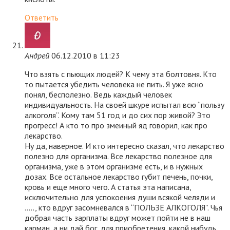
Ответить
Андрей
06.12.2010 в 11:23
Что взять с пьющих людей? К чему эта болтовня. Кто
то пытается убедить человека не пить. Я уже ясно
понял, бесполезно. Ведь каждый человек
индивидуальность. На своей шкуре испытал всю “пользу
алкоголя”. Кому там 51 год и до сих пор живой? Это
прогресс! А кто то про змеиный яд говорил, как про
лекарство.
Ну да, наверное. И кто интересно сказал, что лекарство
полезно для организма. Все лекарство полезное для
организма, уже в этом организме есть, и в нужных
дозах. Все остальное лекарство губит печень, почки,
кровь и еще много чего. А статья эта написана,
исключительно для успокоения души всякой челяди и
….., кто вдруг засомневался в “ПОЛЬЗЕ АЛКОГОЛЯ”. Чья
добрая часть зарплаты вдруг может пойти не в наш
карман, а ни дай бог, для приобретения, какой нибудь