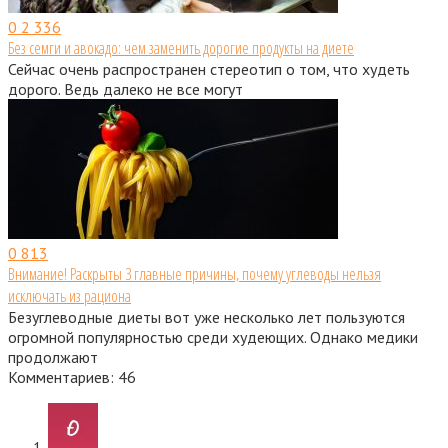
0
2 336
Без семги и авокадо: чем заменить дорогие продукты на диете
Сейчас очень распространен стереотип о том, что худеть
дорого. Ведь далеко не все могут
0
813
Внимание! Раскрыты 3 главные причины, почему углеводы нельзя
исключать из рациона
Безуглеводные диеты вот уже несколько лет пользуются
огромной популярностью среди худеющих. Однако медики
продолжают
Комментариев: 46