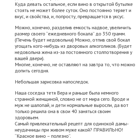
Куда девать остальное, если вино в открытой бутылке
стоять не может более суток. Оно постоянно теряет и
вкус, и свойства, и, попросту, превращается в уксус.
Можно, конечно, разделив емкость надвое, увеличить
размер своего “ежедневного бокала” до 350 грамм.
(Печень будет недовольна) Можно, отпив свой бокал
угощать кого-нибудь из дворовых алкоголиков. (Будет
недовольна жена из-за постоянного столпотворения у
вашей двери).
Многие, конечно, не оставляют на завтра то, что можно
допить сегодня.
Небольшая зарисовка напоследок.
Наша соседка тетя Вера и раньше была немного
странной женщиной, словно не от мира сего. Вроде и
муж не шалопай, и дети нормальные выросли, да вот
только решила она в свои 40 заняться своим
здоровьем.
Самый привлекательный рецепт для одинокой дамы-
неудачницы при живом муже какой? ПРАВИЛЬНО!
“Красное вино – полезно”.