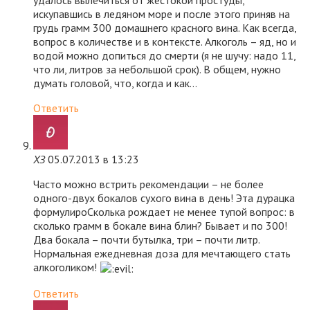
удалось вылечиться от жестокой простуды,
искупавшись в ледяном море и после этого приняв на
грудь грамм 300 домашнего красного вина. Как всегда,
вопрос в количестве и в контексте. Алкоголь – яд, но и
водой можно допиться до смерти (я не шучу: надо 11,
что ли, литров за небольшой срок). В общем, нужно
думать головой, что, когда и как…
Ответить
ХЗ
05.07.2013 в 13:23
Часто можно встрить рекомендации – не более
одного-двух бокалов сухого вина в день! Эта дурацка
формулироСколька рождает не менее тупой вопрос: в
сколько грамм в бокале вина блин? Бывает и по 300!
Два бокала – почти бутылка, три – почти литр.
Нормальная ежедневная доза для мечтающего стать
алкоголиком!
Ответить