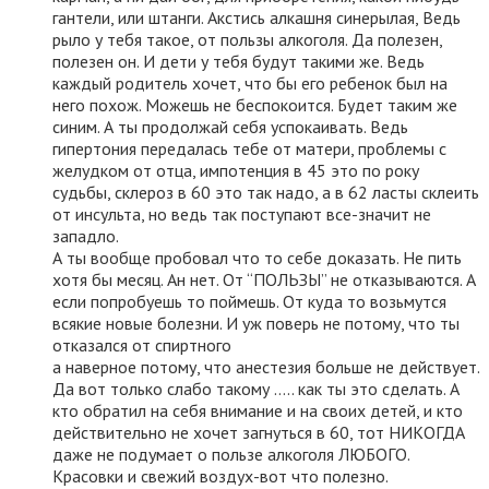
гантели, или штанги. Акстись алкашня синерылая, Ведь
рыло у тебя такое, от пользы алкоголя. Да полезен,
полезен он. И дети у тебя будут такими же. Ведь
каждый родитель хочет, что бы его ребенок был на
него похож. Можешь не беспокоится. Будет таким же
синим. А ты продолжай себя успокаивать. Ведь
гипертония передалась тебе от матери, проблемы с
желудком от отца, импотенция в 45 это по року
судьбы, склероз в 60 это так надо, а в 62 ласты склеить
от инсульта, но ведь так поступают все-значит не
западло.
А ты вообще пробовал что то себе доказать. Не пить
хотя бы месяц. Ан нет. От “ПОЛЬЗЫ” не отказываются. А
если попробуешь то поймешь. От куда то возьмутся
всякие новые болезни. И уж поверь не потому, что ты
отказался от спиртного
а наверное потому, что анестезия больше не действует.
Да вот только слабо такому ….. как ты это сделать. А
кто обратил на себя внимание и на своих детей, и кто
действительно не хочет загнуться в 60, тот НИКОГДА
даже не подумает о пользе алкоголя ЛЮБОГО.
Красовки и свежий воздух-вот что полезно.