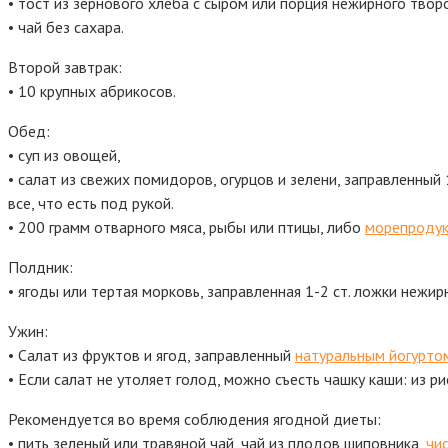
• тост из зернового хлеба с сыром или порция нежирного твор
• чай без сахара.
Второй завтрак:
• 10 крупных абрикосов.
Обед:
• суп из овощей,
• салат из свежих помидоров, огурцов и зелени, заправленный 
все, что есть под рукой.
• 200 грамм отварного мяса, рыбы или птицы, либо
морепроду
Полдник:
• ягоды или тертая морковь, заправленная 1-2 ст. ложки нежир
Ужин:
• Салат из фруктов и ягод, заправленный
натуральным йогурто
• Если салат не утоляет голод, можно съесть чашку каши: из рис
Рекомендуется во время соблюдения ягодной диеты:
• пить зеленый или травяной чай, чай из плодов шиповника,
чи