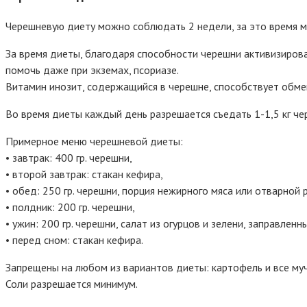
Черешневую диету можно соблюдать 2 недели, за это время мо
За время диеты, благодаря способности черешни активизирова
помочь даже при экземах, псориазе.
Витамин инозит, содержащийся в черешне, способствует обме
Во время диеты каждый день разрешается съедать 1-1,5 кг че
Примерное меню черешневой диеты:
• завтрак: 400 гр. черешни,
• второй завтрак: стакан кефира,
• обед: 250 гр. черешни, порция нежирного мяса или отварной 
• полдник: 200 гр. черешни,
• ужин: 200 гр. черешни, салат из огурцов и зелени, заправле
• перед сном: стакан кефира.
Запрещены на любом из вариантов диеты: картофель и все муч
Соли разрешается минимум.