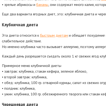
• зрелые абрикосы и
бананы
, они содержат много калия, кото
Еще два варианта ягодных диет, это: клубничная диета и чер
Клубничная диета
Эта диета относится к
быстрым диетам
и обещает похудение н
слабительное действие.
Но именно клубника часто вызывает аллергию, поэтому аллер
Каждый день разрешается съедать около 1 кг свежих ягод клуб
Примерное меню клубничной диеты
• завтрак: клубника, стакан кефира, зеленое яблоко,
• второй завтрак: клубника,
• обед: клубника, 100 гр. отварной курицы, салат из свежих о
• полдник: клубника,
• ужин: клубника, 100 гр. обезжиренного творога или стакан ке
Черешневая диета