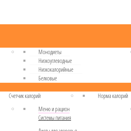
Монодиеты
Низкоуглеводные
Низкокалорийные
Белковые
Cчетчик калорий
Норма калорий
Меню и рацион
Системы питания
Диеты для здоровья