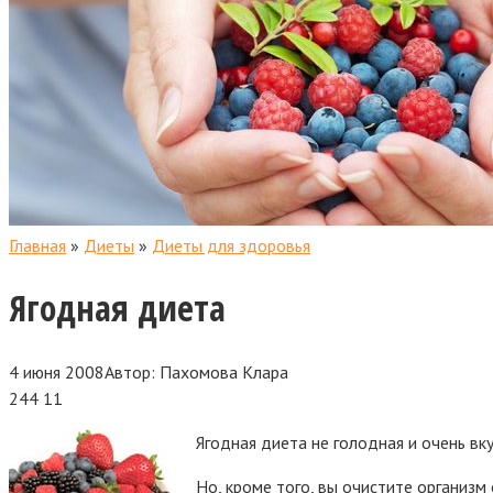
Главная
»
Диеты
»
Диеты для здоровья
Ягодная диета
4 июня 2008
Автор:
Пахомова Клара
244
11
Ягодная диета не голодная и очень вку
Но, кроме того, вы очистите организм