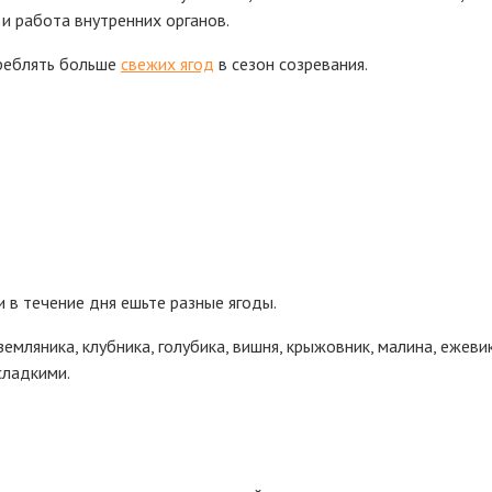
и работа внутренних органов.
реблять больше
свежих ягод
в сезон созревания.
 в течение дня ешьте разные ягоды.
мляника, клубника, голубика, вишня, крыжовник, малина, ежевика
сладкими.