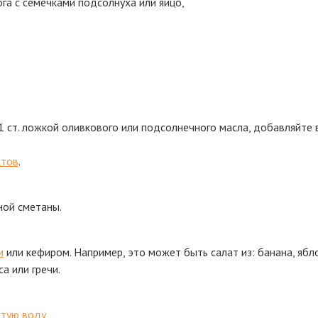
ога с семечками подсолнуха или яйцо,
1 ст. ложкой оливкового или подсолнечного масла, добавляйте в 
ктов
.
ной сметаны.
м
или кефиром. Например, это может быть салат из: банана, ябло
а или гречи.
стую воду
,