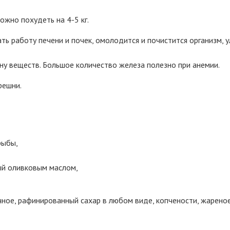
жно похудеть на 4-5 кг.
ть работу печени и почек, омолодится и почистится организм, 
ну веществ. Большое количество железа полезно при анемии.
решни.
рыбы,
нный оливковым маслом,
ное, рафинированный сахар в любом виде, копчености, жареное