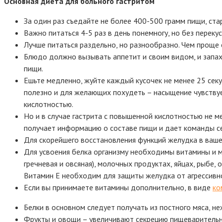
Основная диета для больного гастритом
За один раз съедайте не более 400-500 грамм пищи, ста
Важно питаться 4-5 раз в день понемногу, но без переку
Лучше питаться раздельно, но разнообразно. Чем проще е
Блюдо должно вызывать аппетит и своим видом, и запахо
пищи.
Ешьте медленно, жуйте каждый кусочек не менее 25 сек
полезно и для желающих похудеть – насыщение чувствуе
кислотностью.
Но и в случае гастрита с повышенной кислотностью не м
получает информацию о составе пищи и дает команды 
Для скорейшего восстановления функций желудка в ваше
Для усвоения белка организму необходимы витамины и м
гречневая и овсяная), молочных продуктах, яйцах, рыбе,
Витамин Е необходим для защиты желудка от агрессивно
Если вы принимаете витамины дополнительно, в виде
ко
Белки в основном следует получать из постного мяса, не
Фрукты и овощи – увеличивают секрецию пищеварительны