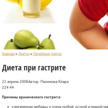
Главная
»
Диеты
»
Лечебные диеты
Диета при гастрите
22 апреля 2008
Автор:
Пахомова Клара
224
44
Причины хронического гастрита
:
«чрезмерная любовь» к очень грубой, острой и пряной пи