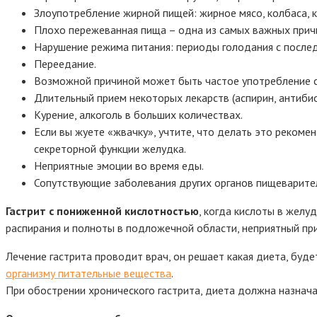
Злоупотребление жирной пищей: жирное мясо, колбаса, 
Плохо пережеванная пища – одна из самых важных причин
Нарушение режима питания: периоды голодания с после
Переедание.
Возможной причиной может быть частое употребление с
Длительный прием некоторых лекарств (аспирин, антибиот
Курение, алкоголь в больших количествах.
Если вы жуете «жвачку», учтите, что делать это рекоме
секреторной функции желудка.
Неприятные эмоции во время еды.
Сопутствующие заболевания других органов пищеварите
Гастрит с пониженной кислотностью
, когда кислоты в желу
распирания и полноты в подложечной области, неприятный при
Лечение гастрита проводит врач, он решает какая диета, бу
организму питательные вещества
.
При обострении хронического гастрита, диета должна назнача