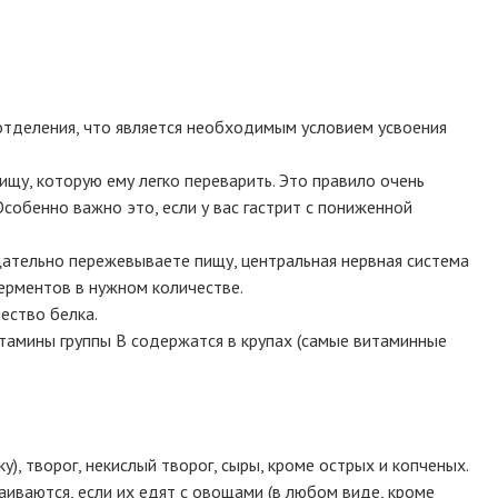
оотделения, что является необходимым условием усвоения
щу, которую ему легко переварить. Это правило очень
обенно важно это, если у вас гастрит с пониженной
тщательно пережевываете пищу, центральная нервная система
рментов в нужном количестве.
ество белка.
итамины группы B содержатся в крупах (самые витаминные
.
), творог, некислый творог, сыры, кроме острых и копченых.
иваются, если их едят с овощами (в любом виде, кроме