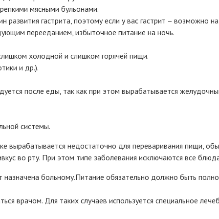
крепкими мясными бульонами.
 развития гастрита, поэтому если у вас гастрит – возможно на
дующим перееданием, избыточное питание на ночь.
лишком холодной и слишком горячей пищи.
ики и др.).
ндуется после еды, так как при этом вырабатывается желудочн
льной системы.
дке вырабатывается недостаточно для переваривания пищи, обы
вкус во рту. При этом типе заболевания исключаются все блюд
дет назначена больному.Питание обязательно должно быть полн
ться врачом. Для таких случаев используется специальное лече