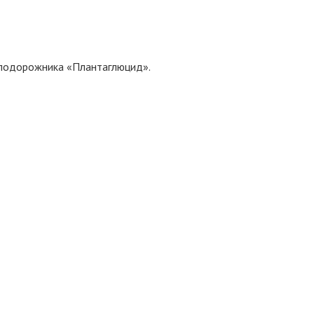
т подорожника «Плантаглюцид».