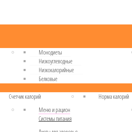
Монодиеты
Низкоуглеводные
Низкокалорийные
Белковые
Cчетчик калорий
Норма калорий
Меню и рацион
Системы питания
Диеты для здоровья