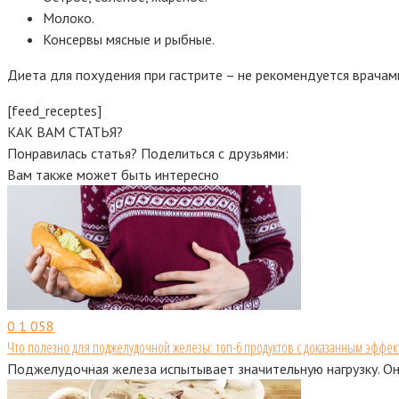
Молоко.
Консервы мясные и рыбные.
Диета для похудения при гастрите – не рекомендуется врачам
[feed_receptes]
КАК ВАМ СТАТЬЯ?
Понравилась статья? Поделиться с друзьями:
Вам также может быть интересно
0
1 058
Что полезно для поджелудочной железы: топ-6 продуктов с доказанным эффек
Поджелудочная железа испытывает значительную нагрузку. Он