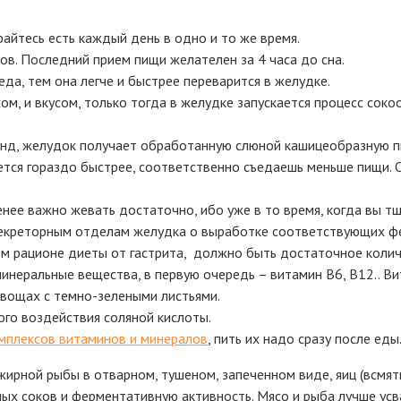
райтесь есть каждый день в одно и то же время.
сов. Последний прием пищи желателен за 4 часа до сна.
да, тем она легче и быстрее переварится в желудке.
м, и вкусом, только тогда в желудке запускается процесс сок
унд, желудок получает обработанную слюной кашицеобразную пи
тся гораздо быстрее, соответственно съедаешь меньше пищи. Ос
енее важно жевать достаточно, ибо уже в то время, когда вы 
секреторным отделам желудка о выработке соответствующих фе
м рационе диеты от гастрита, должно быть достаточное колич
инеральные вещества, в первую очередь – витамин B6, В12.. В
 овощах с темно-зелеными листьями.
го воздействия соляной кислоты.
мплексов витаминов и минералов
, пить их надо сразу после еды
жирной рыбы в отварном, тушеном, запеченном виде, яиц (всмятку
х соков и ферментативную активность. Мясо и рыба лучше усва