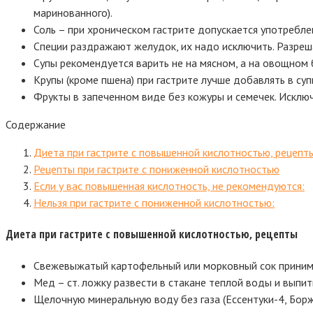
маринованного).
Соль – при хроническом гастрите допускается употребл
Специи раздражают желудок, их надо исключить. Разреша
Супы рекомендуется варить не на мясном, а на овощном 
Крупы (кроме пшена) при гастрите лучше добавлять в суп
Фрукты в запеченном виде без кожуры и семечек. Исклю
Содержание
Диета при гастрите с повышенной кислотностью, рецепт
Рецепты при гастрите с пониженной кислотностью
Если у вас повышенная кислотность, не рекомендуются:
Нельзя при гастрите с пониженной кислотностью:
Диета при гастрите с повышенной кислотностью, рецепты
Свежевыжатый картофельный или морковный сок принимать
Мед – ст. ложку развести в стакане теплой воды и выпить
Щелочную минеральную воду без газа (Ессентуки-4, Борж