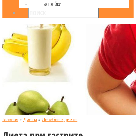
Настройки
Главная
»
Диеты
»
Лечебные диеты
Диета при гастрите