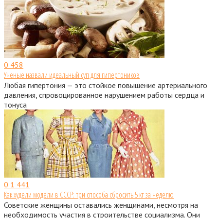
0
458
Ученые назвали идеальный суп для гипертоников
Любая гипертония — это стойкое повышение артериального
давления, спровоцированное нарушением работы сердца и
тонуса
0
1 441
Как худели модели в СССР: три способа сбросить 5 кг за неделю
Советские женщины оставались женщинами, несмотря на
необходимость участия в строительстве социализма. Они