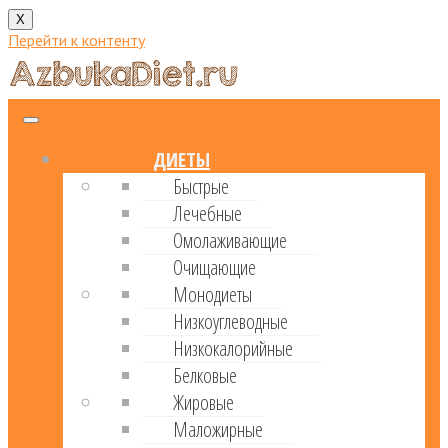
X
Перейти к контенту
ДИЕТЫ
Быстрые
Лечебные
Омолаживающие
Очищающие
Монодиеты
Низкоуглеводные
Низкокалорийные
Белковые
Жировые
Маложирные