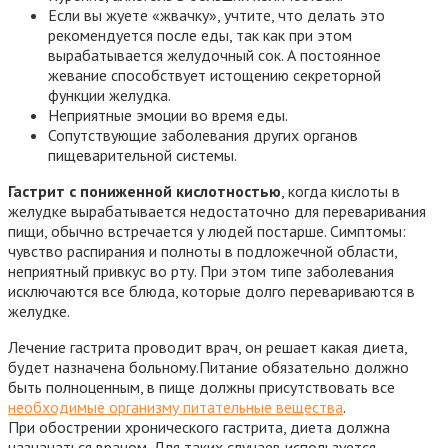
Если вы жуете «жвачку», учтите, что делать это
рекомендуется после еды, так как при этом
вырабатывается желудочный сок. А постоянное
жевание способствует истощению секреторной
функции желудка.
Неприятные эмоции во время еды.
Сопутствующие заболевания других органов
пищеварительной системы.
Гастрит с пониженной кислотностью
, когда кислоты в
желудке вырабатывается недостаточно для переваривания
пищи, обычно встречается у людей постарше. Симптомы:
чувство распирания и полноты в подложечной области,
неприятный привкус во рту. При этом типе заболевания
исключаются все блюда, которые долго перевариваются в
желудке.
Лечение гастрита проводит врач, он решает какая диета,
будет назначена больному.Питание обязательно должно
быть полноценным, в пище должны присутствовать все
необходимые организму питательные вещества
.
При обострении хронического гастрита, диета должна
назначаться врачом. Для таких случаев используется