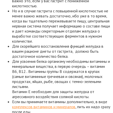
важно это, если у вас гастрит с пониженной
кислотностью.
Но и в случае гастрита с повышенной кислотностью не
менее важно жевать достаточно, ибо уже в то время,
когда вы тщательно пережевываете пищу, центральная
нервная система получает информацию о составе пищи
и дает команды секреторным отделам желудка о
выработке соответствующих ферментов в нужном
количестве.
Для скорейшего восстановления функций желудка в
вашем рационе диеты от гастрита, должно быть
достаточное количество белка.
Для усвоения белка организму необходимы витамины и
минеральные вещества, в первую очередь – витамин
B6, В12.. Витамины группы B содержатся в крупах
(самые витаминные гречневая и овсяная), молочных
продуктах, яйцах, рыбе, овощах с темно-зелеными
листьями.
Витамин Е необходим для защиты желудка от
агрессивного воздействия соляной кислоты.
Если вы принимаете витамины дополнительно, в виде
комплексов витаминов и минералов
, пить их надо сразу
после еды.