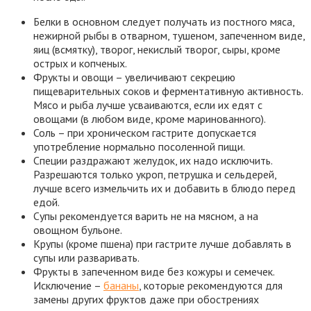
Белки в основном следует получать из постного мяса,
нежирной рыбы в отварном, тушеном, запеченном виде,
яиц (всмятку), творог, некислый творог, сыры, кроме
острых и копченых.
Фрукты и овощи – увеличивают секрецию
пищеварительных соков и ферментативную активность.
Мясо и рыба лучше усваиваются, если их едят с
овощами (в любом виде, кроме маринованного).
Соль – при хроническом гастрите допускается
употребление нормально посоленной пищи.
Специи раздражают желудок, их надо исключить.
Разрешаются только укроп, петрушка и сельдерей,
лучше всего измельчить их и добавить в блюдо перед
едой.
Супы рекомендуется варить не на мясном, а на
овощном бульоне.
Крупы (кроме пшена) при гастрите лучше добавлять в
супы или разваривать.
Фрукты в запеченном виде без кожуры и семечек.
Исключение –
бананы
, которые рекомендуются для
замены других фруктов даже при обострениях