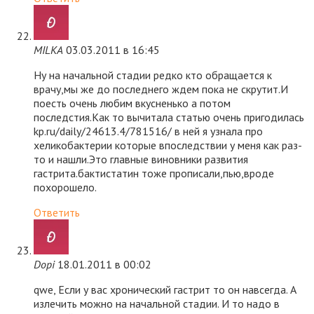
MILKA
03.03.2011 в 16:45
Ну на начальной стадии редко кто обращается к
врачу,мы же до последнего ждем пока не скрутит.И
поесть очень любим вкусненько а потом
последстия.Как то вычитала статью очень пригодилась
kp.ru/daily/24613.4/781516/ в ней я узнала про
хеликобактерии которые впоследствии у меня как раз-
то и нашли.Это главные виновники развития
гастрита.бактистатин тоже прописали,пью,вроде
похорошело.
Ответить
Dopi
18.01.2011 в 00:02
qwe, Если у вас хронический гастрит то он навсегда. А
излечить можно на начальной стадии. И то надо в