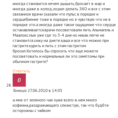
иногда становится нечем дышать,бросает в жар и
иногда даже в холод,ходил делать ЭХО и все с этим
связанное врачи сказали что пульс в порядке и
сердцебиение тоже в порядке но я чувствую что не в
порядке это.а иногда даже такое ощущение что сердце
останавливается.врачи посоветовали пить Альмагель и
Маалокс.пью уже где то 3-4 дня но никак легче не
становится.сижу на диете:каша и все что можно при
гастрите.курить и пить с этим гастритом
бросил.Хотелось бы спросить что еще можете
посоветовать и нормальные ли это симптомы при
обычном гастрите?
Ответить
Танюша
27.06.2010 в 14:05
а мне от зеленого чая хуже всего-в нем много
кофеина,раздражающего слизистую, так что будбте
осторожны с чайком