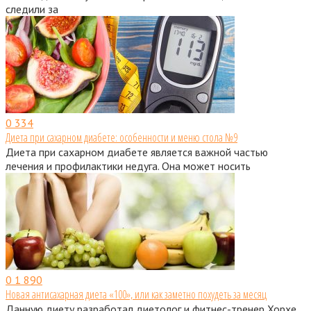
следили за
0
334
Диета при сахарном диабете: особенности и меню стола №9
Диета при сахарном диабете является важной частью
лечения и профилактики недуга. Она может носить
0
1 890
Новая антисахарная диета «100», или как заметно похудеть за месяц
Данную диету разработал диетолог и фитнес-тренер Хорхе