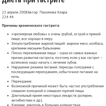
22 апреля 2008
Автор:
Пахомова Клара
224
44
Причины хронического гастрита
:
«чрезмерная любовь» к очень грубой, острой и пряной
пище, все хорошо в меру.
Злоупотребление жирной пищей: жирное мясо, колбаса,
крепкими мясными бульонами.
Плохо пережеванная пища – одна из самых важных
причин развития гастрита, поэтому если у вас гастрит –
возможно надо начать с лечения зубов.
Нарушение режима питания: периоды голодания с
последующим перееданием, избыточное питание на
ночь.
Переедание.
Возможной причиной может быть частое употребление
слишком холодной и слишком горячей пищи.
Длительный прием некоторых лекарств (аспирин,
антибиотики и др.).
Курение, алкоголь в больших количествах.