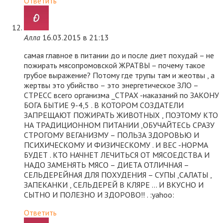
Ответить
Алла
16.03.2015 в 21:13
самая главное в питании до и после диет похудай – не
пожирать мясопромовской ЖРАТВЫ – почему такое
грубое выражение? Потому где трупы там и жеотвы , а
жертвы это убийство – это энергетическое ЗЛО –
СТРЕСС всего организма _СТРАХ -наказаний по ЗАКОНУ
БОГА БЫТИЕ 9-4,5 . В КОТОРОМ СОЗДАТЕЛИ
ЗАПРЕЩАЮТ ПОЖИРАТЬ ЖИВОТНЫХ , ПОЭТОМУ КТО
НА ТРАДИЦИОННОМ ПИТАНИИ ,ОБУЧАЙТЕСЬ СРАЗУ
СТРОГОМУ ВЕГАНИЗМУ – ПОЛЬЗА ЗДОРОВЬЮ И
ПСИХИЧЕСКОМУ И ФИЗИЧЕСКОМУ . И ВЕС -НОРМА
БУДЕТ . КТО НАЧНЕТ ЛЕЧИТЬСЯ ОТ МЯСОЕДСТВА И
НАДО ЗАМЕНЯТЬ МЯСО – ДИЕТА ОТЛИЧНАЯ –
СЕЛЬДЕРЕЙНАЯ ДЛЯ ПОХУДЕНИЯ – СУПЫ ,САЛАТЫ ,
ЗАПЕКАНКИ , СЕЛЬДЕРЕЙ В КЛЯРЕ … И ВКУСНО И
СЫТНО И ПОЛЕЗНО И ЗДОРОВО!! . :yahoo:
Ответить