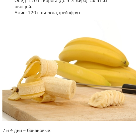
Обед: 120 г творога (до 5 % жира), салат из
овощей.
Ужин: 120 г творога, грейпфрут.
2 и 4 дни – банановые: