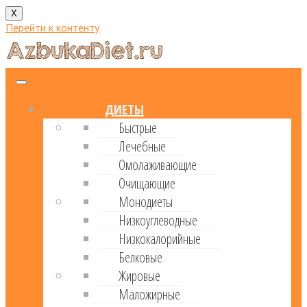
X
Перейти к контенту
ДИЕТЫ
Быстрые
Лечебные
Омолаживающие
Очищающие
Монодиеты
Низкоуглеводные
Низкокалорийные
Белковые
Жировые
Маложирные