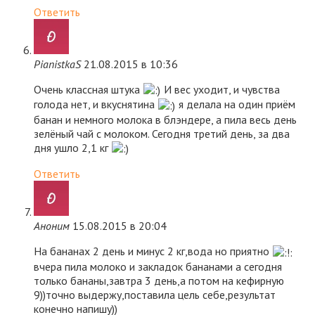
Ответить
PianistkaS
21.08.2015 в 10:36
Очень классная штука
И вес уходит, и чувства
голода нет, и вкуснятина
я делала на один приём
банан и немного молока в блэндере, а пила весь день
зелёный чай с молоком. Сегодня третий день, за два
дня ушло 2,1 кг
Ответить
Аноним
15.08.2015 в 20:04
На бананах 2 день и минус 2 кг,вода но приятно
вчера пила молоко и закладок бананами а сегодня
только бананы,завтра 3 день,а потом на кефирную
9))точно выдержу,поставила цель себе,результат
конечно напишу))