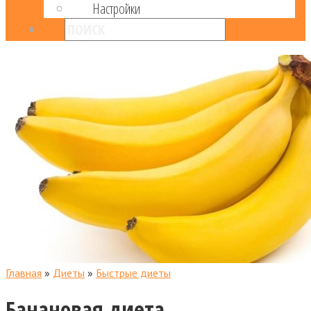
Настройки
Главная
»
Диеты
»
Быстрые диеты
Банановая диета