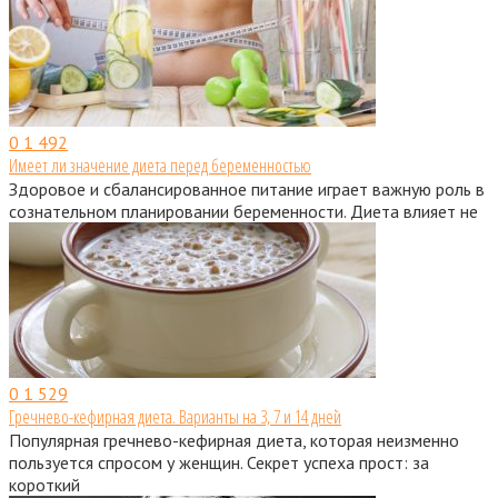
0
1 492
Имеет ли значение диета перед беременностью
Здоровое и сбалансированное питание играет важную роль в
сознательном планировании беременности. Диета влияет не
0
1 529
Гречнево-кефирная диета. Варианты на 3, 7 и 14 дней
Популярная гречнево-кефирная диета, которая неизменно
пользуется спросом у женщин. Секрет успеха прост: за
короткий