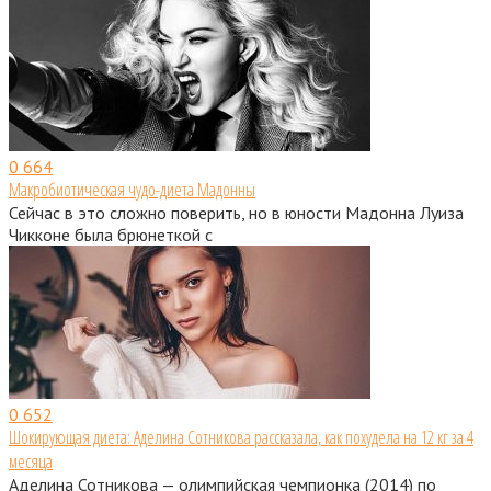
0
664
Макробиотическая чудо-диета Мадонны
Сейчас в это сложно поверить, но в юности Мадонна Луиза
Чикконе была брюнеткой с
0
652
Шокирующая диета: Аделина Сотникова рассказала, как похудела на 12 кг за 4
месяца
Аделина Сотникова — олимпийская чемпионка (2014) по