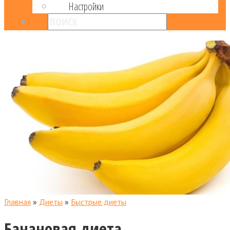
Настройки
Главная
»
Диеты
»
Быстрые диеты
Банановая диета