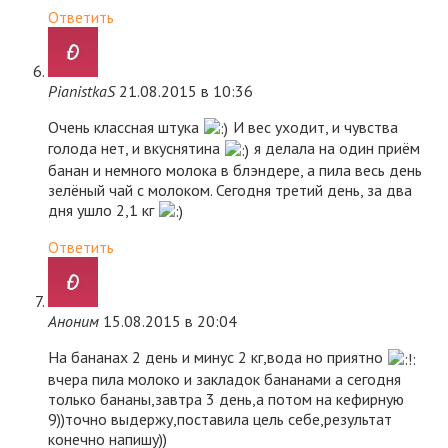
Ответить
PianistkaS
21.08.2015 в 10:36
Очень классная штука
И вес уходит, и чувства
голода нет, и вкуснятина
я делала на один приём
банан и немного молока в блэндере, а пила весь день
зелёный чай с молоком. Сегодня третий день, за два
дня ушло 2,1 кг
Ответить
Аноним
15.08.2015 в 20:04
На бананах 2 день и минус 2 кг,вода но приятно
вчера пила молоко и закладок бананами а сегодня
только бананы,завтра 3 день,а потом на кефирную
9))точно выдержу,поставила цель себе,результат
конечно напишу))