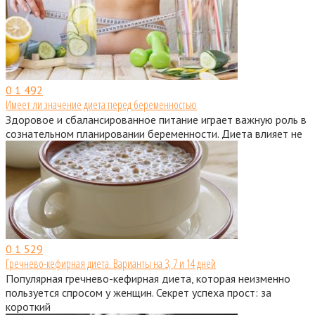
0
1 492
Имеет ли значение диета перед беременностью
Здоровое и сбалансированное питание играет важную роль в
сознательном планировании беременности. Диета влияет не
0
1 529
Гречнево-кефирная диета. Варианты на 3, 7 и 14 дней
Популярная гречнево-кефирная диета, которая неизменно
пользуется спросом у женщин. Секрет успеха прост: за
короткий