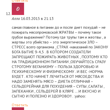
Ответить
Алла
16.03.2015 в 21:13
самая главное в питании до и после диет похудай – не
пожирать мясопромовской ЖРАТВЫ – почему такое
грубое выражение? Потому где трупы там и жеотвы , а
жертвы это убийство – это энергетическое ЗЛО –
СТРЕСС всего организма _СТРАХ -наказаний по ЗАКОНУ
БОГА БЫТИЕ 9-4,5 . В КОТОРОМ СОЗДАТЕЛИ
ЗАПРЕЩАЮТ ПОЖИРАТЬ ЖИВОТНЫХ , ПОЭТОМУ КТО
НА ТРАДИЦИОННОМ ПИТАНИИ ,ОБУЧАЙТЕСЬ СРАЗУ
СТРОГОМУ ВЕГАНИЗМУ – ПОЛЬЗА ЗДОРОВЬЮ И
ПСИХИЧЕСКОМУ И ФИЗИЧЕСКОМУ . И ВЕС -НОРМА
БУДЕТ . КТО НАЧНЕТ ЛЕЧИТЬСЯ ОТ МЯСОЕДСТВА И
НАДО ЗАМЕНЯТЬ МЯСО – ДИЕТА ОТЛИЧНАЯ –
СЕЛЬДЕРЕЙНАЯ ДЛЯ ПОХУДЕНИЯ – СУПЫ ,САЛАТЫ ,
ЗАПЕКАНКИ , СЕЛЬДЕРЕЙ В КЛЯРЕ … И ВКУСНО И
СЫТНО И ПОЛЕЗНО И ЗДОРОВО!! . :yahoo:
Ответить