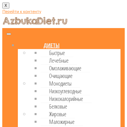
X
Перейти к контенту
ДИЕТЫ
Быстрые
Лечебные
Омолаживающие
Очищающие
Монодиеты
Низкоуглеводные
Низкокалорийные
Белковые
Жировые
Маложирные