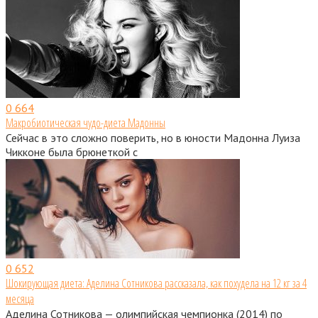
0
664
Макробиотическая чудо-диета Мадонны
Сейчас в это сложно поверить, но в юности Мадонна Луиза
Чикконе была брюнеткой с
0
652
Шокирующая диета: Аделина Сотникова рассказала, как похудела на 12 кг за 4
месяца
Аделина Сотникова — олимпийская чемпионка (2014) по