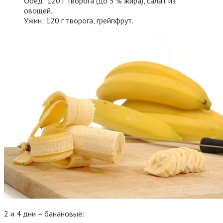
Обед: 120 г творога (до 5 % жира), салат из
овощей.
Ужин: 120 г творога, грейпфрут.
2 и 4 дни – банановые: