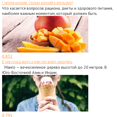
Считаем калории. Сколько калорий в апельсине?
Что касается вопросов рациона, диеты и здорового питания,
наиболее важным моментом, который должен быть
0
832
В чем польза манго и кому оно может навредить
Манго — вечнозеленое дерево высотой до 20 метров. В
Юго-Восточной Азии и Индии,
0
791