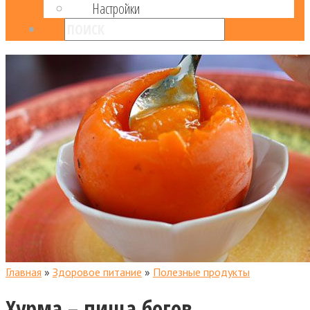
Настройки
Главная
»
Здоровое питание
»
Полезные продукты
Хурма – пища богов