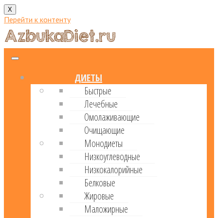
X
Перейти к контенту
ДИЕТЫ
Быстрые
Лечебные
Омолаживающие
Очищающие
Монодиеты
Низкоуглеводные
Низкокалорийные
Белковые
Жировые
Маложирные