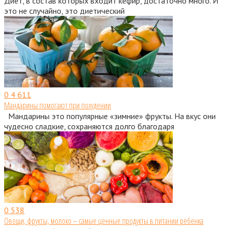
Диет, в состав которых входит кефир, достаточно много. И
это не случайно, это диетический
0
4 611
Мандарины помогают при похудении
Мандарины это популярные «зимние» фрукты. На вкус они
чудесно сладкие, сохраняются долго благодаря
0
538
Овощи, фрукты, молоко – самые ценные продукты в питании ребенка