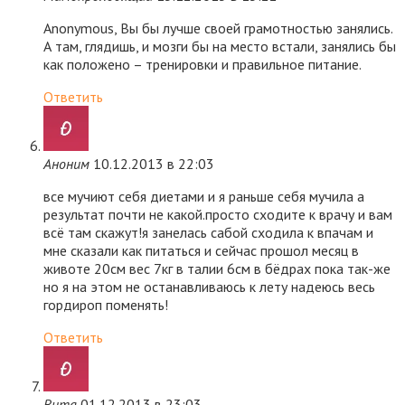
Anonymous, Вы бы лучше своей грамотностью занялись.
А там, глядишь, и мозги бы на место встали, занялись бы
как положено – тренировки и правильное питание.
Ответить
Аноним
10.12.2013 в 22:03
все мучиют себя диетами и я раньше себя мучила а
результат почти не какой.просто сходите к врачу и вам
всё там скажут!я занелась сабой сходила к впачам и
мне сказали как питаться и сейчас прошол месяц в
животе 20см вес 7кг в талии 6см в бёдрах пока так-же
но я на этом не останавливаюсь к лету надеюсь весь
гордироп поменять!
Ответить
Вита
01.12.2013 в 23:03