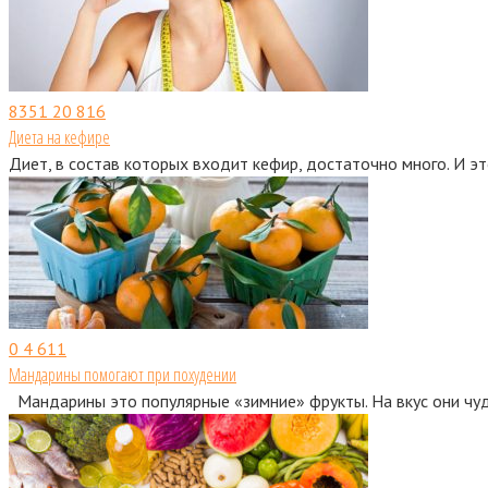
8351
20 816
Диета на кефире
Диет, в состав которых входит кефир, достаточно много. И эт
0
4 611
Мандарины помогают при похудении
Мандарины это популярные «зимние» фрукты. На вкус они чуд