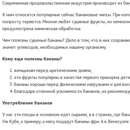
Современная продовольственная индустрия производит из ба
К ним относятся популярные сейчас банановые чипсы. При изг
попросту теряются. Многие любят сушеные фрукты, но немногие
предусмотрена химическая обработка.
Чем полезны сушеные бананы? Дело в том, что в них сохраняю
значит углеводов, необходимых нашему организму.
Кому еще полезны бананы?
женщинам перед критическими днями,
эти фрукты популярны в качестве первого прикорма детя
бананы хороши перед физическими нагрузками и для восс
благодаря отличной усвояемости бананов, их рекоменд
Употребление бананов
У нас эти плоды в основном едят сырыми, а в странах, где бан
На Кубе, к примеру, к мясу подадут бананы-фри. А в Венесуэ