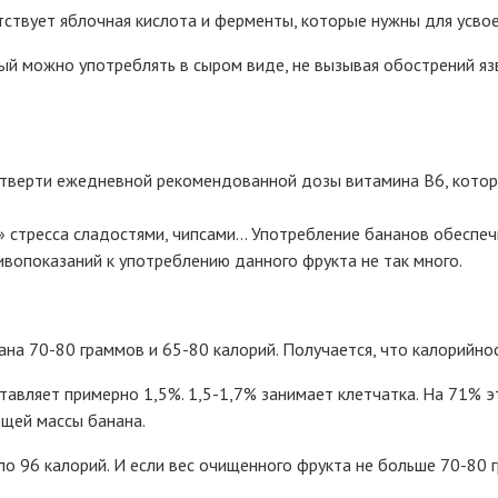
тствует яблочная кислота и ферменты, которые нужны для усвое
рый можно употреблять в сыром виде, не вызывая обострений яз
етверти ежедневной рекомендованной дозы витамина В6, которы
» стресса сладостями, чипсами… Употребление бананов обеспеч
вопоказаний к употреблению данного фрукта не так много.
ана 70-80 граммов и 65-80 калорий. Получается, что калорийнос
тавляет примерно 1,5%. 1,5-1,7% занимает клетчатка. На 71% 
щей массы банана.
о 96 калорий. И если вес очищенного фрукта не больше 70-80 г