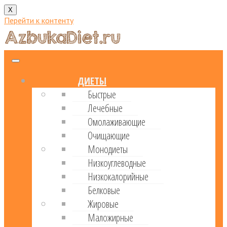
X
Перейти к контенту
ДИЕТЫ
Быстрые
Лечебные
Омолаживающие
Очищающие
Монодиеты
Низкоуглеводные
Низкокалорийные
Белковые
Жировые
Маложирные