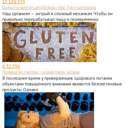
15
139 353
Как быстро запустить метаболизм с утра: 3 простых правила
Наш организм — хитрый и сложный механизм. Чтобы он
правильно перерабатывал пищу и своевременно
0
32 356
Продукты без глютена − полный список, таблица
В последнее время у приверженцев здорового питания
объектами повышенного внимания являются безглютеновые
продукты. Однако