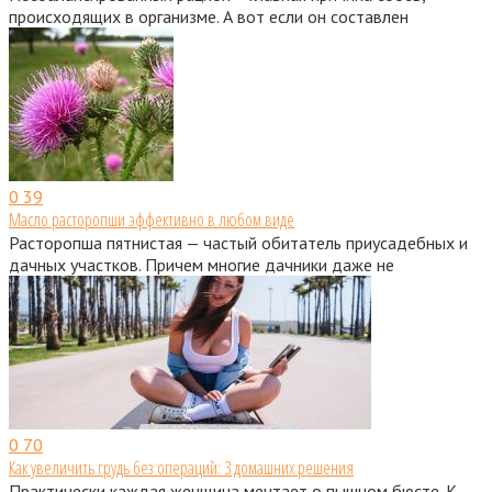
происходящих в организме. А вот если он составлен
0
39
Масло расторопши эффективно в любом виде
Расторопша пятнистая — частый обитатель приусадебных и
дачных участков. Причем многие дачники даже не
0
70
Как увеличить грудь без операций: 3 домашних решения
Практически каждая женщина мечтает о пышном бюсте. К