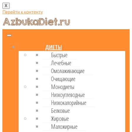
X
Перейти к контенту
ДИЕТЫ
Быстрые
Лечебные
Омолаживающие
Очищающие
Монодиеты
Низкоуглеводные
Низкокалорийные
Белковые
Жировые
Маложирные