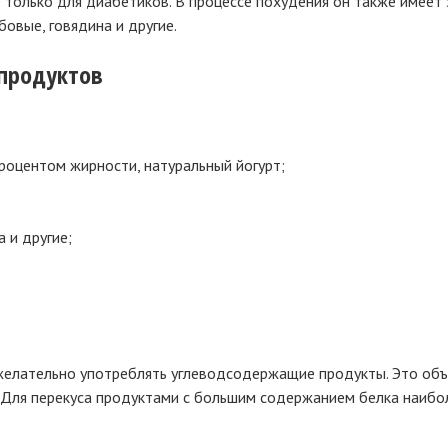
 только для диабетиков. В процессе похудения он также имеет 
бовые, говядина и другие.
 продуктов
роцентом жирности, натуральный йогурт;
 и другие;
 желательно употреблять углеводсодержащие продукты. Это объ
ь. Для перекуса продуктами с большим содержанием белка наибо