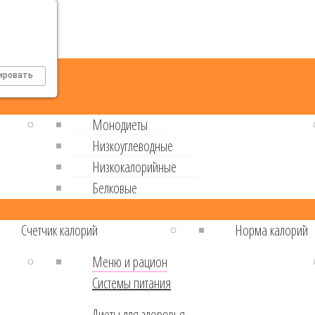
ировать
Монодиеты
Низкоуглеводные
Низкокалорийные
Белковые
Cчетчик калорий
Норма калорий
Меню и рацион
Системы питания
Диеты для здоровья