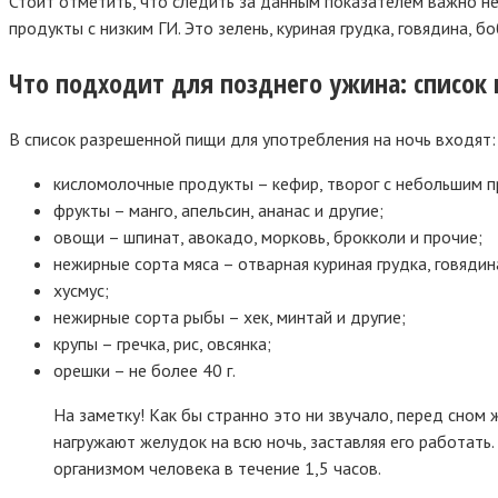
Стоит отметить, что следить за данным показателем важно не
продукты с низким ГИ. Это зелень, куриная грудка, говядина, бо
Что подходит для позднего ужина: список
В список разрешенной пищи для употребления на ночь входят:
кисломолочные продукты – кефир, творог с небольшим п
фрукты – манго, апельсин, ананас и другие;
овощи – шпинат, авокадо, морковь, брокколи и прочие;
нежирные сорта мяса – отварная куриная грудка, говядина
хусмус;
нежирные сорта рыбы – хек, минтай и другие;
крупы – гречка, рис, овсянка;
орешки – не более 40 г.
На заметку! Как бы странно это ни звучало, перед сном
нагружают желудок на всю ночь, заставляя его работат
организмом человека в течение 1,5 часов.