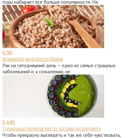
годы набирает все больше популярности. На
0
90
Антираковая диета доктора Ласкина
Рак на сегодняшний день — одно из самых страшных
заболеваний и, к сожалению, не
0
640
5 гениальных перекусов для тех, кто сидит на палеодиете
Чтобы прекрасно выглядеть и так же себя чувствовать,