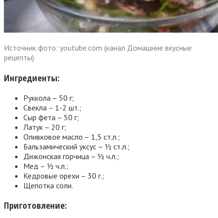
Источник фото: youtube.com (канал Домашние вкусные
рецепты)
Ингредиенты:
Руккола – 50 г;
Свекла – 1-2 шт.;
Сыр фета – 50 г;
Латук – 20 г;
Оливковое масло – 1,5 ст.л.;
Бальзамический уксус – ½ ст.л.;
Дижонская горчица – ½ ч.л.;
Мед – ½ ч.л.;
Кедровые орехи – 30 г.;
Щепотка соли.
Приготовление: