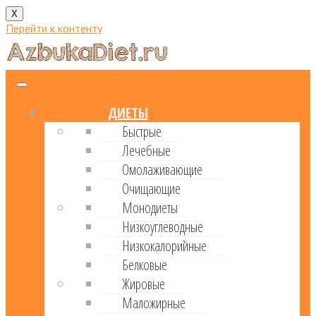
X
Перейти к контенту
ДИЕТЫ
Быстрые
Лечебные
Омолаживающие
Очищающие
Монодиеты
Низкоуглеводные
Низкокалорийные
Белковые
Жировые
Маложирные