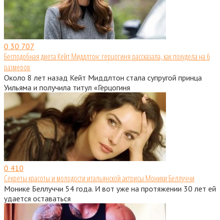
0
30 707
Бесподобная диета Кейт Миддлтон: герцогиня рассказала, как похудела на 6
размеров
Около 8 лет назад Кейт Миддлтон стала супругой принца
Уильяма и получила титул «Герцогиня
0
410
Секреты красоты и молодости итальянской актрисы Моники Беллуччи
Монике Беллуччи 54 года. И вот уже на протяжении 30 лет ей
удается оставаться