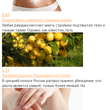
0
47
Ленивый фитнес: снижаем вес с помощью дыхания
Любая девушка мечтает иметь стройное подтянутое тело и
тонкую талию. Однако, как известно, путь
1
77
Разновидности алычи. Польза и вред этого фрукта
В средней полосе России распространено убеждение, что
алыча является сливой, только более мелкой. На