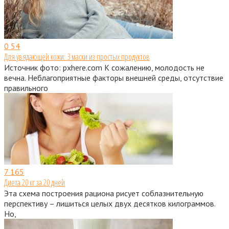
0
54
Для увядающей кожи: 3 маски из простых продуктов
Источник фото: pxhere.com К сожалению, молодость не
вечна. Неблагоприятные факторы внешней среды, отсутствие
правильного
7
165
Диета 20 кг за 20 дней
Эта схема построения рациона рисует соблазнительную
перспективу – лишиться целых двух десятков килограммов.
Но,