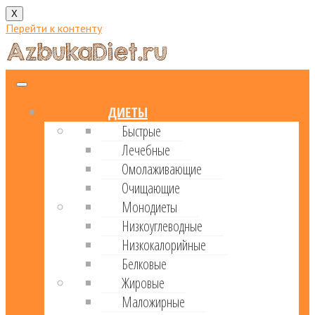
X
Перейти к контенту
ДИЕТЫ
Быстрые
Лечебные
Омолаживающие
Очищающие
Монодиеты
Низкоуглеводные
Низкокалорийные
Белковые
Жировые
Маложирные