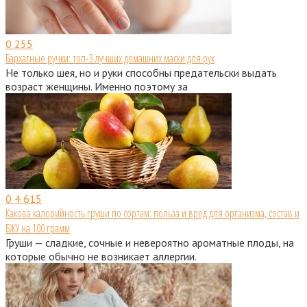
0
255
Бархатные ручки: топ-3 лучших домашних маски для рук
Не только шея, но и руки способны предательски выдать
возраст женщины. Именно поэтому за
0
4 615
Какова калорийность груши по сортам: польза и вред для организма, состав и
БЖУ на 100 грамм
Груши — сладкие, сочные и невероятно ароматные плоды, на
которые обычно не возникает аллергии.